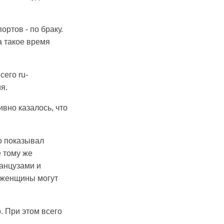
ртов - по браку.
за такое время
сего ru-
я.
вно казалось, что
но показывал
е тому же
анцузами и
u-женщины могут
. При этом всего