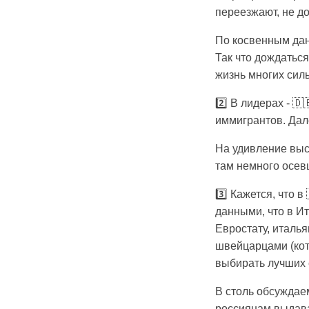
переезжают, не д
По косвенным данн
Так что дождаться
жизнь многих сил
2️⃣ В лидерах - 
иммигрантов. Дале
На удивление высо
там немного осев
3️⃣ Кажется, что 
данными, что в Ит
Евростату, италь
швейцарцами (кот
выбирать лучших 
В столь обсуждае
россиянам выдавал