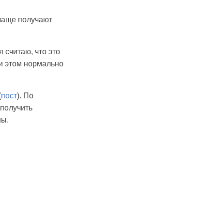
 чаще получают
я считаю, что это
ри этом нормально
(
пост
). По
 получить
ны.