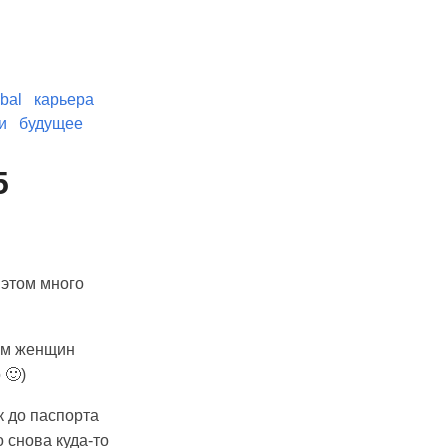
bal
карьера
и
будущее
5
 этом много
чем женщин
 🙂)
к до паспорта
о снова куда-то