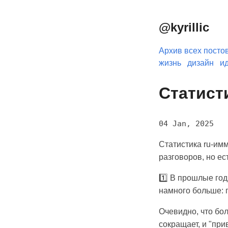
@kyrillic
Архив всех посто
жизнь
дизайн
и
Статисти
04 Jan, 2025
Статистика ru-имм
разговоров, но ес
1️⃣ В прошлые го
намного больше: п
Очевидно, что бол
сокращает, и "при