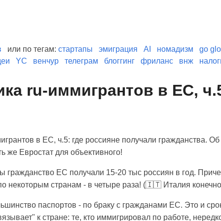
в
или по тегам:
стартапы
эмиграция
AI
номадизм
go glo
деи
YC
венчур
телеграм
блоггинг
фриланс
внж
налог
ка ru-иммигрантов в ЕС, ч.
игрантов в ЕС, ч.5: где россияне получали гражданства. Об
ть же Евростат для объективного!
ды гражданство ЕС получали 15-20 тыс россиян в год. При
о некоторым странам - в четыре раза! (🇮🇹 Италия конечно
ьшинство паспортов - по браку с гражданами ЕС. Это и сро
вязывает" к стране: те, кто иммигрировал по работе, нередк