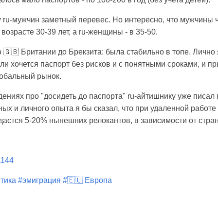
е у ru-мужчин заметный перевес. Но интересно, что мужчины
возрасте 30-39 лет, а ru-женщины - в 35-50.
о 🇬🇧 Британии до Брекзита: была стабильно в топе. Лично 
ли хочется паспорт без рисков и с понятными сроками, и п
лобальный рынок.
дениях про "досидеть до паспорта" ru-айтишнику уже писал 
ых и личного опыта я бы сказал, что при удаленной работе
дастся 5-20% нынешних релокантов, в зависимости от стра
/1144
стика
#эмиграция
#🇪🇺 Европа