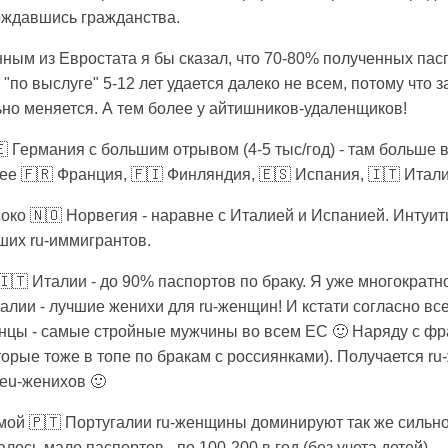
ождавшись гражданства.
ым из Евростата я бы сказал, что 70-80% полученных паспо
 "по выслуге" 5-12 лет удается далеко не всем, потому что 
ьно меняется. А тем более у айтишников-удаленщиков!
🇪 Германия с большим отрывом (4-5 тыс/год) - там больше в
е 🇫🇷 Франция, 🇫🇮 Финляндия, 🇪🇸 Испания, 🇮🇹 Итали
ко 🇳🇴 Норвегия - наравне с Италией и Испанией. Интуити
ших ru-иммигрантов.
в 🇮🇹 Италии - до 90% паспортов по браку. Я уже многократ
алии - лучшие женихи для ru-женщин! И кстати согласно вс
янцы - самые стройные мужчины во всем ЕС 🙂 Наряду с фр
орые тоже в топе по бракам с россиянками). Получается r
eu-женихов 🙂
мой 🇵🇹 Португалии ru-женщины доминируют так же сильно
ось мало паспортов - по 100-200 в год (без учета детей).