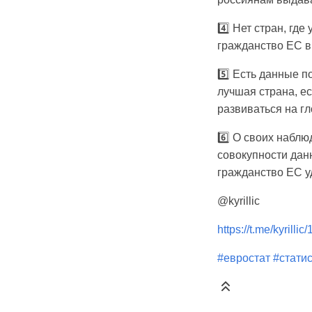
4️⃣ Нет стран, гд
гражданство ЕС в 
5️⃣ Есть данные п
лучшая страна, ес
развиваться на г
6️⃣ О своих наблю
совокупности данн
гражданство ЕС у
@kyrillic
https://t.me/kyrillic
#евростат
#стати