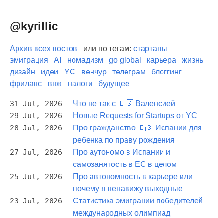
@kyrillic
Архив всех постов
или по тегам:
стартапы
эмиграция
AI
номадизм
go global
карьера
жизнь
дизайн
идеи
YC
венчур
телеграм
блоггинг
фриланс
внж
налоги
будущее
31 Jul, 2026
Что не так с 🇪🇸 Валенсией
29 Jul, 2026
Новые Requests for Startups от YC
28 Jul, 2026
Про гражданство 🇪🇸 Испании для
ребенка по праву рождения
27 Jul, 2026
Про аутономо в Испании и
самозанятость в ЕС в целом
25 Jul, 2026
Про автономность в карьере или
почему я ненавижу выходные
23 Jul, 2026
Статистика эмиграции победителей
международных олимпиад