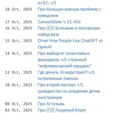
из ЕС, ч.5
18 Oct, 2025
Про большую важную проблему с
номад-внж
17 Oct, 2025
Сигнал/Шум, ч. 21: AGI
16 Oct, 2025
Про 🇧🇬 Болгарию и болгарскую
номад визу
15 Oct, 2025
Отчет How People Use ChatGPT от
OpenAI
14 Oct, 2025
Про майндсет талантливых
фаундеров, ч.5: странный
"инфлюенсерский парадокс"
12 Oct, 2025
Где деньги, AI индустрия?! ч.3:
потребление токенов
10 Oct, 2025
Про второй паспорт, ч.5:
гражданство по рождению детям
иностранцев
08 Oct, 2025
Про AI пузырь
03 Oct, 2025
Про 🇫🇷 Лазурный Берег