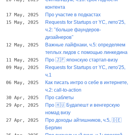
контента
17 May, 2025
Про участие в подкастах
15 May, 2025
Requests for Startups от YC, лето'25,
ч.2: "больше фаундеров-
дизайнеров"
12 May, 2025
Важные лайфхаки, ч.5: определяем
теплых лидов с помощью линкедина
11 May, 2025
Про 🇯🇵 японскую стартап-визу
09 May, 2025
Requests for Startups от YC, лето'25,
ч.1
06 May, 2025
Как писать интро о себе в интернете,
ч.2: call-to-action
30 Apr, 2025
Про саблеты
29 Apr, 2025
Про 🇭🇺 Будапешт и венгерскую
номад визу
27 Apr, 2025
Про доходы айтишников, ч.5, 🇩🇪
Берлин