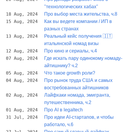
"технологических хабах"
18 Aug, 2024
Про выбор места жительства, ч.8
15 Aug, 2024
Как вы ведете компании / ИП в
разных странах
13 Aug, 2024
Реальный кейс получения 🇮🇹
итальянской номад визы
12 Aug, 2024
Про кино и сериалы, ч.4
07 Aug, 2024
Где искать пару одинокому номаду-
айтишнику? ч.2
05 Aug, 2024
Что такое growth роли?
04 Aug, 2024
Про рынок труда США и самых
востребованных айтишников
02 Aug, 2024
Лайфхаки номада, эмигранта,
путешественника, ч.2
01 Aug, 2024
Про AI в legaltech
31 Jul, 2024
Про идеи AI-стартапов, и чтобы
работало, ч.6
Про самый-главный-лайфхак-