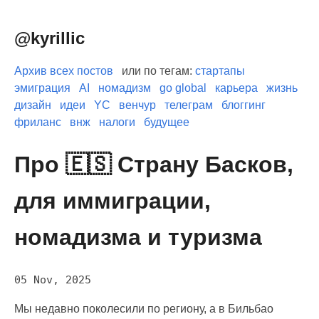
@kyrillic
Архив всех постов
или по тегам:
стартапы
эмиграция
AI
номадизм
go global
карьера
жизнь
дизайн
идеи
YC
венчур
телеграм
блоггинг
фриланс
внж
налоги
будущее
Про 🇪🇸 Страну Басков,
для иммиграции,
номадизма и туризма
05 Nov, 2025
Мы недавно поколесили по региону, а в Бильбао