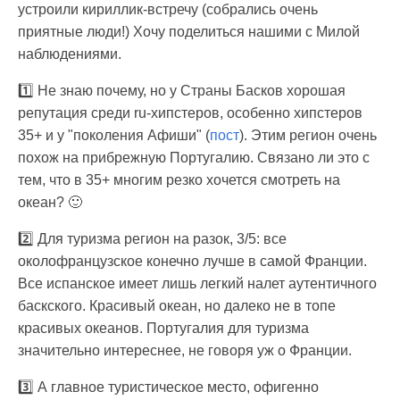
устроили кириллик-встречу (собрались очень
приятные люди!) Хочу поделиться нашими с Милой
наблюдениями.
1️⃣ Не знаю почему, но у Страны Басков хорошая
репутация среди ru-хипстеров, особенно хипстеров
35+ и у "поколения Афиши" (
пост
). Этим регион очень
похож на прибрежную Португалию. Связано ли это с
тем, что в 35+ многим резко хочется смотреть на
океан? 🙂
2️⃣ Для туризма регион на разок, 3/5: все
околофранцузское конечно лучше в самой Франции.
Все испанское имеет лишь легкий налет аутентичного
баскского. Красивый океан, но далеко не в топе
красивых океанов. Португалия для туризма
значительно интереснее, не говоря уж о Франции.
3️⃣ А главное туристическое место, офигенно