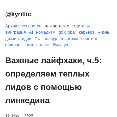
@kyrillic
Архив всех постов
или по тегам:
стартапы
эмиграция
AI
номадизм
go global
карьера
жизнь
дизайн
идеи
YC
венчур
телеграм
блоггинг
фриланс
внж
налоги
будущее
Важные лайфхаки, ч.5:
определяем теплых
лидов с помощью
линкедина
12 May, 2025