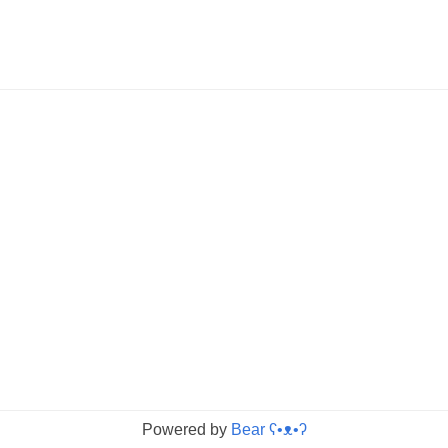
Powered by
Bear
ʕ•ᴥ•ʔ