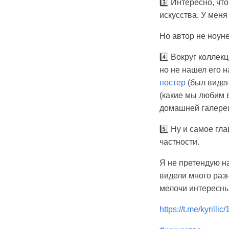
3️⃣ Интересно, чт
искусства. У меня
Но автор не ноуне
4️⃣ Вокруг коллек
но не нашел его н
постер
(был виден
(какие мы любим в
домашней галереи
5️⃣ Ну и самое гл
частности.
Я не претендую на
видели много разн
мелочи интересны,
https://t.me/kyrillic