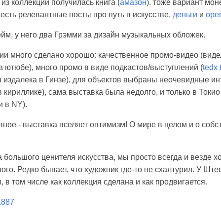
о из коллекции получилась книга (
амазон
). тоже вариант мон
 есть релевантные посты про путь в искусстве,
деньги
и
open
йм, у него два Грэмми за дизайн музыкальных обложек.
ции много сделано хорошо: качественное промо-видео (виде
а ютюбе), много промо в виде подкастов/выступлений (
tedx 
 издалека в Гинзе), для объектов выбраны неочевидные и
 кириллике), сама выставка была недолго, и только в Токио 
 в NY).
авное - выставка вселяет оптимизм! О мире в целом и о соб
 большого ценителя искусства, мы просто всегда и везде х
ого. Редко бывает, что художник где-то не схалтурил. У Ште
 в том числе как коллекция сделана и как продвигается.
/1887