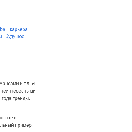
bal
карьера
и
будущее
ансами и т.д. Я
ет неинтересными
 года тренды.
остые и
еальный пример,