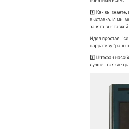
понятный всем:
1️⃣ Как вы знаете
выставка. И мы м
занята выставкой N
Идея простая: "с
нарративу "раньш
2️⃣ Штефан насоби
лучше - всякие гр