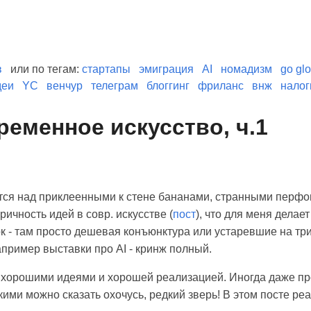
в
или по тегам:
стартапы
эмиграция
AI
номадизм
go glo
деи
YC
венчур
телеграм
блоггинг
фриланс
внж
налог
ременное искусство, ч.1
ся над приклеенными к стене бананами, странными перфом
ричность идей в совр. искусстве (
пост
), что для меня дела
к - там просто дешевая конъюнктура или устаревшие на три
апример выставки про AI - кринж полный.
 хорошими идеями и хорошей реализацией. Иногда даже пр
кими можно сказать охочусь, редкий зверь! В этом посте р