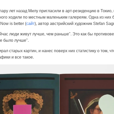
, пару лет назад Милу пригласили в арт-резиденцию в Токио,
ного ходили по местным маленьким галереям. Одна из них
ow is better (
сайт
), автор австрийский художник Stefan Sagm
ейчас люди живут лучше, чем раньше". Это как бы противов
е было лучше".
рал старых картин, и нанес поверх них статистику о том, ч
афики и все такое.