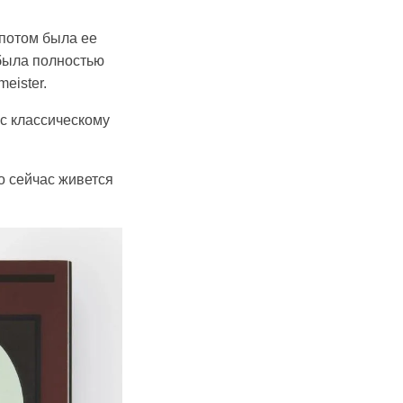
 потом была ее
 была полностью
eister.
ес классическому
то сейчас живется