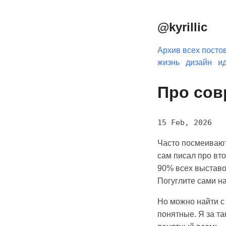
@kyrillic
Архив всех посто
жизнь
дизайн
и
Про сов
15 Feb, 2026
Часто посмеивают
сам писал про вто
90% всех выставо
Погуглите сами н
Но можно найти с
понятные. Я за та