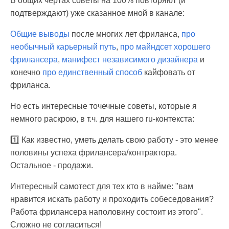
В общих чертах советы на 100% повторяют (и
подтверждают) уже сказанное мной в канале:
Общие выводы
после многих лет фриланса,
про
необычный карьерный путь
,
про майндсет хорошего
фрилансера
,
манифест независимого дизайнера
и
конечно
про единственный способ
кайфовать от
фриланса.
Но есть интересные точечные советы, которые я
немного раскрою, в т.ч. для нашего ru-контекста:
1️⃣ Как известно, уметь делать свою работу - это менее
половины успеха фрилансера/контрактора.
Остальное - продажи.
Интересный самотест для тех кто в найме: "вам
нравится искать работу и проходить собеседования?
Работа фрилансера наполовину состоит из этого".
Сложно не согласиться!