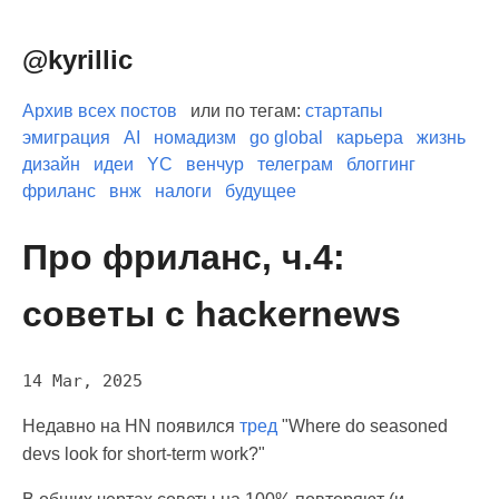
@kyrillic
Архив всех постов
или по тегам:
стартапы
эмиграция
AI
номадизм
go global
карьера
жизнь
дизайн
идеи
YC
венчур
телеграм
блоггинг
фриланс
внж
налоги
будущее
Про фриланс, ч.4:
советы с hackernews
14 Mar, 2025
Недавно на HN появился
тред
"Where do seasoned
devs look for short-term work?"