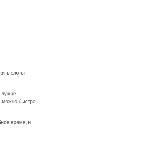
жить слоты
о лучше
ам можно быстро
бное время, и