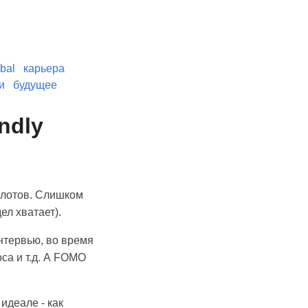
bal
карьера
и
будущее
ndly
слотов. Слишком
ел хватает).
нтервью, во время
оса и т.д. А FOMO
идеале - как