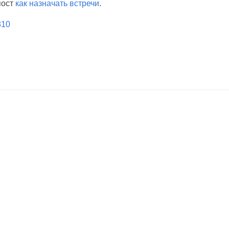
пост
как назначать встречи
.
/810