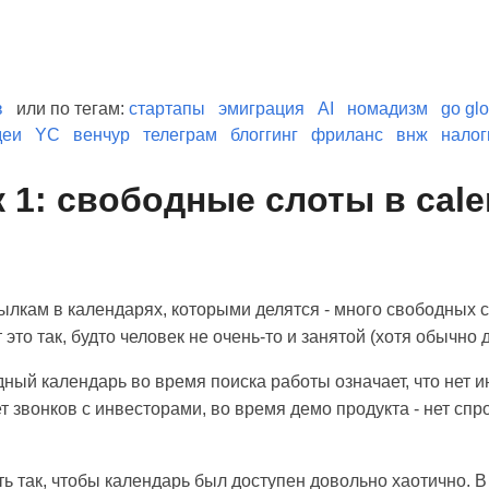
в
или по тегам:
стартапы
эмиграция
AI
номадизм
go glo
деи
YC
венчур
телеграм
блоггинг
фриланс
внж
налог
 1: свободные слоты в cale
сылкам в календарях, которыми делятся - много свободных 
 это так, будто человек не очень-то и занятой (хотя обычно д
ный календарь во время поиска работы означает, что нет и
т звонков с инвесторами, во время демо продукта - нет спр
ь так, чтобы календарь был доступен довольно хаотично. В 