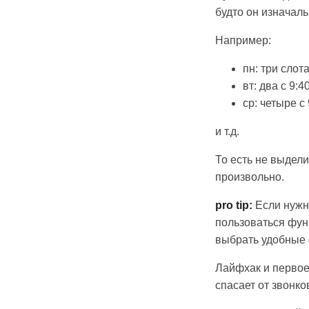
будто он изначал
Например:
пн: три слота
вт: два с 9:4
ср: четыре с 
и т.д.
То есть не выдели
произвольно.
pro tip:
Если нужно
пользоваться функ
выбрать удобные с
Лайфхак и первое
спасает от звонк