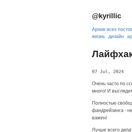
@kyrillic
Архив всех посто
жизнь
дизайн
и
Лайфхак
07 Jul, 2024
Очень часто по с
много! И выглядит
Полностью свобод
фандрейзинга - не
важен!
Лучше всего делат