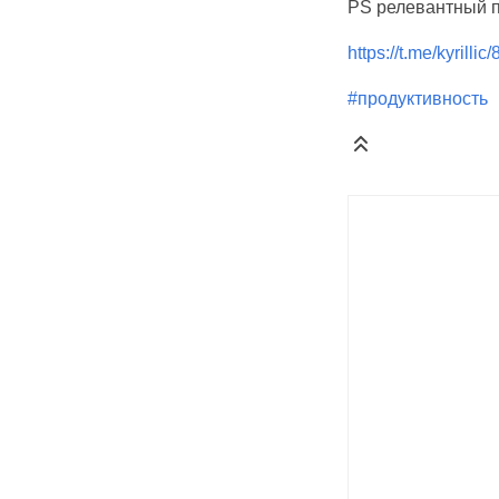
PS релевантный 
https://t.me/kyrillic
#продуктивность