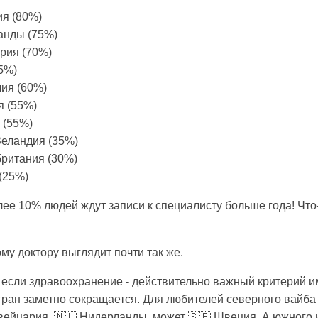
ия (80%)
анды (75%)
рия (70%)
5%)
лия (60%)
я (55%)
 (55%)
Зеландия (35%)
британия (30%)
(25%)
ее 10% людей ждут записи к специалисту больше года! Что-
му доктору выглядит почти так же.
, если здравоохранение - действительно важный критерий и
тран заметно сокращается. Для любителей северного вайба
вейцария, 🇳🇱 Нидерланды, может 🇸🇪 Швеция. А южного и