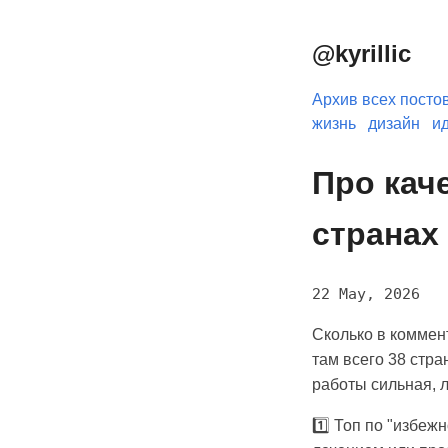
@kyrillic
Архив всех посто
жизнь
дизайн
и
Про кач
странах
22 May, 2026
Сколько в коммент
там всего 38 стра
работы сильная, л
1️⃣ Топ по "избеж