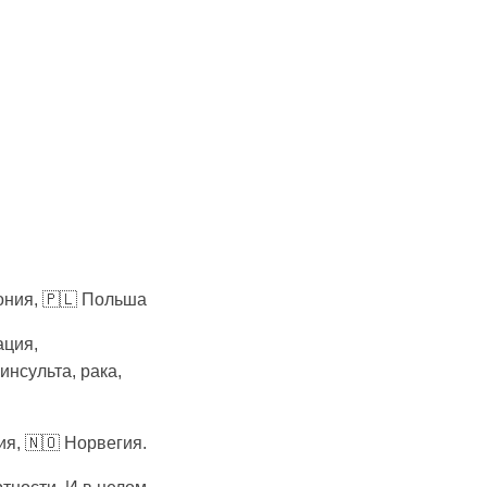
тония, 🇵🇱 Польша
ация,
инсульта, рака,
ия, 🇳🇴 Норвегия.