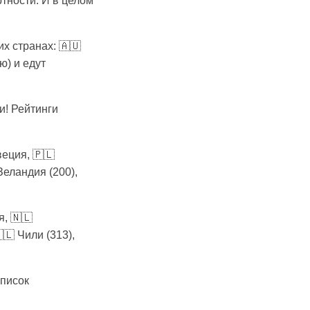
тности. И в целом
их странах: 🇦🇺
ю) и едут
и! Рейтинги
еция, 🇵🇱
Зеландия (200),
я, 🇳🇱
🇱 Чили (313),
список