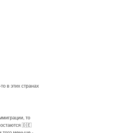
то в этих странах
ммиграции, то
 остаются 🇩🇪
 того меньше -