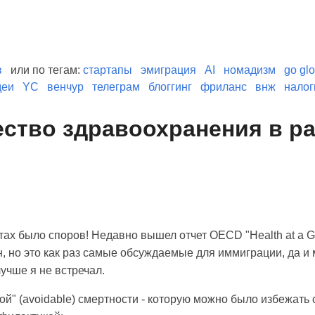
в
или по тегам:
стартапы
эмиграция
AI
номадизм
go glo
деи
YC
венчур
телеграм
блоггинг
фриланс
внж
налог
ество здравоохранения в р
ах было споров! Недавно вышел отчет OECD "Health at a Gl
н, но это как раз самые обсуждаемые для иммиграции, да и
учше я не встречал.
ной" (avoidable) смертности - которую можно было избежат