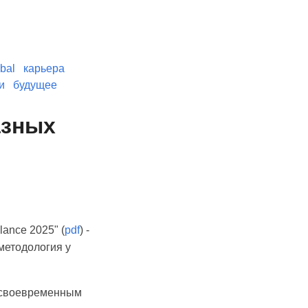
bal
карьера
и
будущее
азных
ance 2025" (
pdf
) -
 методология у
ь своевременным