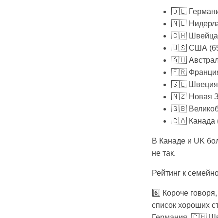
🇩🇪 Герман
🇳🇱 Нидерл
🇨🇭 Швейца
🇺🇸 США (6
🇦🇺 Австра
🇫🇷 Франци
🇸🇪 Швеция
🇳🇿 Новая 
🇬🇧 Велико
🇨🇦 Канада 
В Канаде и UK бол
не так.
Рейтинг к семейно
6️⃣ Короче говоря
список хороших с
Германия, 🇨🇭 Ш