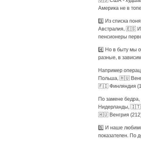
🇺🇸 США - худшая
Америка не в топе
3️⃣ Из списка пон
Австралия, 🇪🇸 И
пенсионеры перво
4️⃣ Но в быту мы
разные, в зависим
Например операцию
Польша, 🇭🇺 Венг
🇫🇮 Финляндия (1
По замене бедра, 
Нидерланды, 🇮🇹 
🇭🇺 Венгрия (212
5️⃣ И наше любимо
показателен. По д