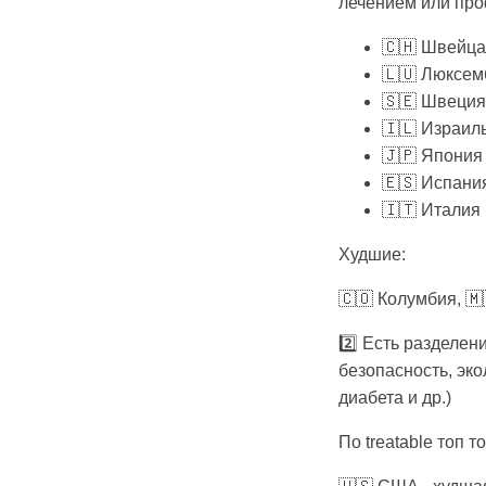
лечением или про
🇨🇭 Швейц
🇱🇺 Люксем
🇸🇪 Швеция
🇮🇱 Израил
🇯🇵 Япония
🇪🇸 Испани
🇮🇹 Италия
Худшие:
🇨🇴 Колумбия, 🇲
2️⃣ Есть разделен
безопасность, экол
диабета и др.)
По treatable топ 