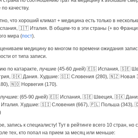
 страна по соотношению трат на медицину к avoidable смер
 по качеству.
ятно, что хороший климат + медицина есть только в нескольк
спания, 🇮🇹 Италия. В общем-то в эти страны (+ во Франци
го мира (
пост
).
 оцениваем медицину во многом по времени ожидания запис
ости от типа записи.
 по катаракте, лучшие (45-60 дней) 🇪🇸 Испания, 🇸🇪 Шв
рия, 🇩🇰 Дания. Худшие: 🇸🇮 Словения (280), 🇳🇿 Новая 
80), 🇳🇴 Норвегия (170).
лучшие: (65-90 дней) 🇪🇸 Испания, 🇸🇪 Швеция, 🇩🇰 Дани
Италия. Худшие: 🇸🇮 Словения (667), 🇵🇱 Польша (343), 🇨
)
е, запись к специалисту! Тут в рейтинге всего 10 стран, но 
оле тех, кто попал на прием за месяц или меньше: