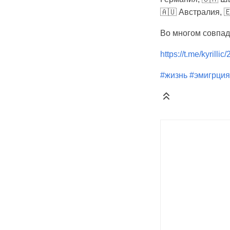
🇦🇺 Австралия, 
Во многом совпа
https://t.me/kyrillic
#жизнь
#эмигрция