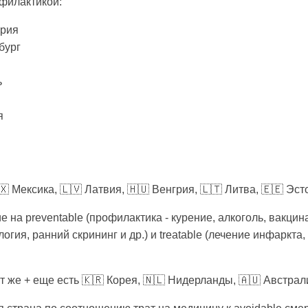
филактикой:
ария
бург
ь
я
🇽 Мексика, 🇱🇻 Латвия, 🇭🇺 Венгрия, 🇱🇹 Литва, 🇪🇪 Эс
ие на preventable (профилактика - курение, алкоголь, вакцин
огия, ранний скрининг и др.) и treatable (лечение инфаркта, 
тот же + еще есть 🇰🇷 Корея, 🇳🇱 Нидерланды, 🇦🇺 Австрал