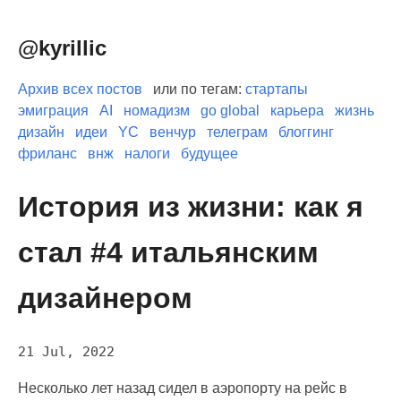
@kyrillic
Архив всех постов
или по тегам:
стартапы
эмиграция
AI
номадизм
go global
карьера
жизнь
дизайн
идеи
YC
венчур
телеграм
блоггинг
фриланс
внж
налоги
будущее
История из жизни: как я
стал #4 итальянским
дизайнером
21 Jul, 2022
Несколько лет назад сидел в аэропорту на рейс в