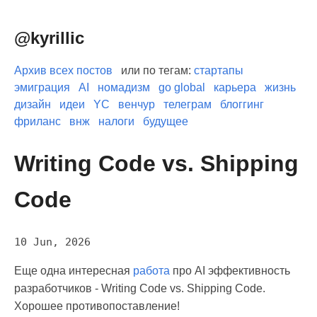
@kyrillic
Архив всех постов
или по тегам:
стартапы
эмиграция
AI
номадизм
go global
карьера
жизнь
дизайн
идеи
YC
венчур
телеграм
блоггинг
фриланс
внж
налоги
будущее
Writing Code vs. Shipping
Code
10 Jun, 2026
Еще одна интересная
работа
про AI эффективность
разработчиков - Writing Code vs. Shipping Code.
Хорошее противопоставление!