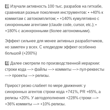
1️⃣ Изучали активность 100 тыс. разрабов на гитхабе,
сравнивая разные поколения инструментов: • +40% к
коммитам с автокомплитом; • +140% кумулятивно с
синхронными агентами (claude code, cursor, etc.); •
+180% с асинхронными (более автономными).
Эффект сильнее для менее активных разработчиков,
но заметен у всех. С клодкодом эффект особенно
большой (+200%)
2️⃣ Далее смотрели по производственной иерархии:
строки кода —> файлы —> коммиты —> пул-реквесты
—> проекты —> релизы.
Прирост резко слабеет по мере движения: у
синхронных агентов строки кода +741%, PR +65%, а
релизы +20%. У автодополнения +228% строки —>
+36% коммиты —> +10% релизы.