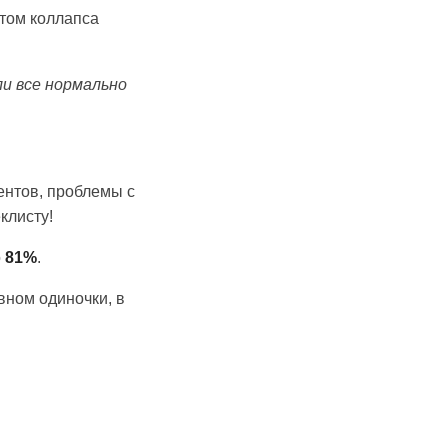
етом коллапса
ли все нормально
ентов, проблемы с
клисту!
о
81%
.
вном одиночки, в