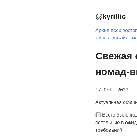
@kyrillic
Архив всех посто
жизнь
дизайн
и
Свежая 
номад-в
17 Oct, 2023
Актуальная офици
1️⃣ Всего было п
остальные в ожида
требований!