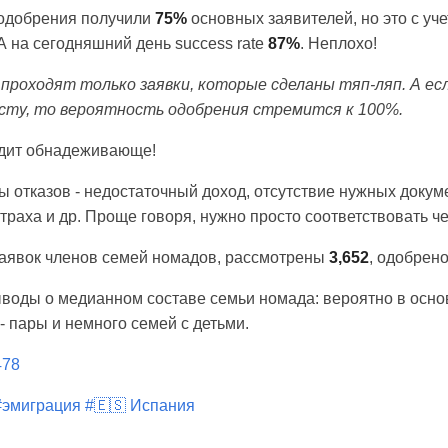
а одобрения получили
75%
основных заявителей, но это с уч
А на сегодняшний день success rate
87%
. Неплохо!
 проходят
только заявки, которые сделаны тяп-ляп. А ес
исту, то вероятность одобрения стремится к 100%.
ядит обнадеживающе!
 отказов - недостаточный доход, отсутствие нужных докум
раха и др. Проще говоря, нужно просто соответствовать че
аявок членов семей номадов, рассмотрены
3,652
, одобрен
воды о медианном составе семьи номада: вероятно в осно
- пары и немного семей с детьми.
/478
#эмиграция
#🇪🇸 Испания