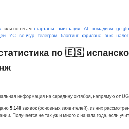
в
или по тегам:
стартапы
эмиграция
AI
номадизм
go glo
деи
YC
венчур
телеграм
блоггинг
фриланс
внж
налог
статистика по 🇪🇸 испанск
нж
альная информация на середину октября, напрямую от UGE
одано
5,140
заявок (основных заявителей), из них рассмотре
нии. Получается не так уж и много с начала года, если учи