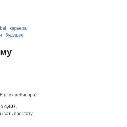
bal
карьера
и
будущее
ому
 (с их вебинара):
но
4,407
,
тывать простоту