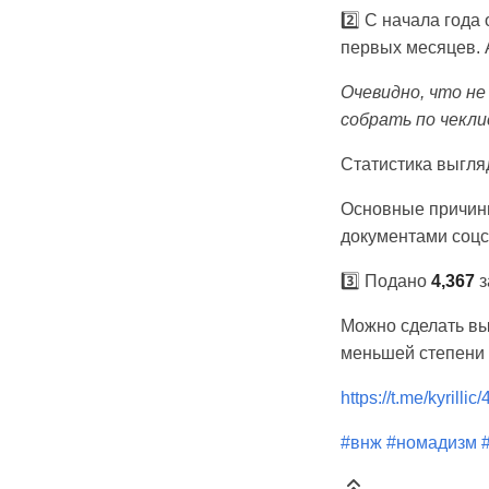
2️⃣ С начала год
первых месяцев. 
Очевидно, что не
собрать по чекл
Статистика выгл
Основные причины
документами соцст
3️⃣ Подано
4,367
з
Можно сделать вы
меньшей степени 
https://t.me/kyrillic
#внж
#номадизм