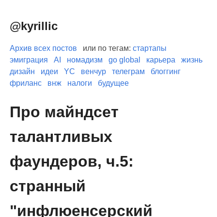
@kyrillic
Архив всех постов
или по тегам:
стартапы
эмиграция
AI
номадизм
go global
карьера
жизнь
дизайн
идеи
YC
венчур
телеграм
блоггинг
фриланс
внж
налоги
будущее
Про майндсет
талантливых
фаундеров, ч.5:
странный
"инфлюенсерский