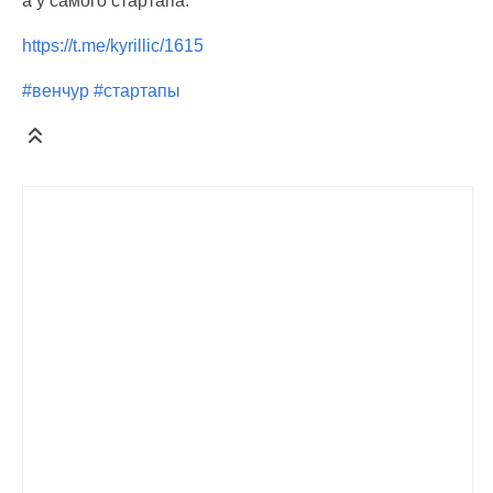
а у самого стартапа.
https://t.me/kyrillic/1615
#венчур
#стартапы