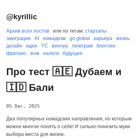
@kyrillic
Архив всех постов
или по тегам:
стартапы
эмиграция
AI
номадизм
go global
карьера
жизнь
дизайн
идеи
YC
венчур
телеграм
блоггинг
фриланс
внж
налоги
будущее
Про тест 🇦🇪 Дубаем и
🇮🇩 Бали
05 Dec, 2025
Два популярных номадских направления, по которым
можно многое понять о себе! И сильно понизить муки
выбора места для жизни.