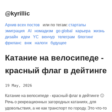
@kyrillic
Архив всех постов
или по тегам:
стартапы
эмиграция
AI
номадизм
go global
карьера
жизнь
дизайн
идеи
YC
венчур
телеграм
блоггинг
фриланс
внж
налоги
будущее
Катание на велосипеде -
красный флаг в дейтинге
19 May, 2026
Катание на велосипеде - красный флаг в дейтинге 🙂
Речь о рекреационных загородных катаниях, для
удовольствия, а не как транспорт по городу. Это что-то