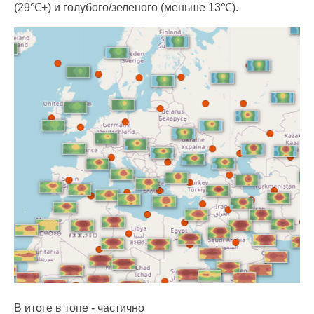
(29℃+) и голубого/зеленого (меньше 13℃).
В итоге в топе - частично