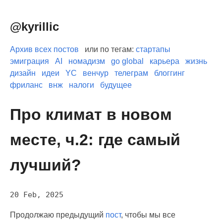
@kyrillic
Архив всех постов
или по тегам:
стартапы
эмиграция
AI
номадизм
go global
карьера
жизнь
дизайн
идеи
YC
венчур
телеграм
блоггинг
фриланс
внж
налоги
будущее
Про климат в новом
месте, ч.2: где самый
лучший?
20 Feb, 2025
Продолжаю предыдущий
пост
, чтобы мы все