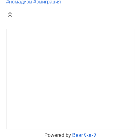
#номадизм
#эмиграция
Powered by
Bear
ʕ•ᴥ•ʔ