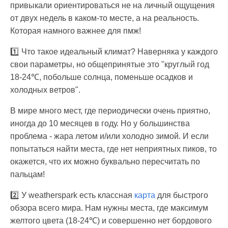
привыкали ориентироваться не на личный ощущения
от двух недель в каком-то месте, а на реальность.
Которая намного важнее для пмж!
1️⃣ Что такое идеальный климат? Наверняка у каждого
свои параметры, но общепринятые это "круглый год
18-24℃, побольше солнца, поменьше осадков и
холодных ветров".
В мире много мест, где периодически очень приятно,
иногда до 10 месяцев в году. Но у большинства
проблема - жара летом и/или холодно зимой. И если
попытаться найти места, где нет неприятных пиков, то
окажется, что их можно буквально пересчитать по
пальцам!
2️⃣ У weatherspark есть классная
карта
для быстрого
обзора всего мира. Нам нужны места, где максимум
желтого цвета (18-24℃) и совершенно нет бордового