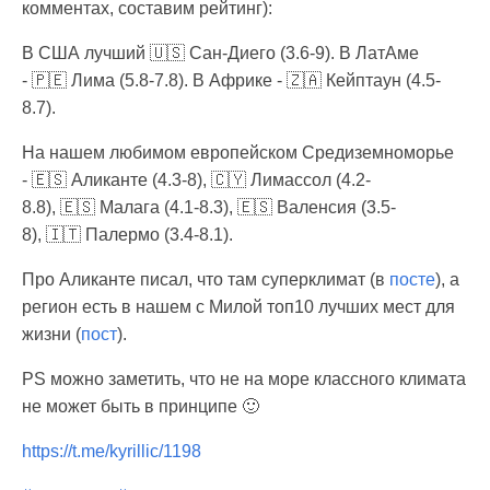
комментах, составим рейтинг):
В США лучший 🇺🇸 Сан-Диего (3.6-9). В ЛатАме
- 🇵🇪 Лима (5.8-7.8). В Африке - 🇿🇦 Кейптаун (4.5-
8.7).
На нашем любимом европейском Средиземноморье
- 🇪🇸 Аликанте (4.3-8), 🇨🇾 Лимассол (4.2-
8.8), 🇪🇸 Малага (4.1-8.3), 🇪🇸 Валенсия (3.5-
8), 🇮🇹 Палермо (3.4-8.1).
Про Аликанте писал, что там суперклимат (в
посте
), а
регион есть в нашем с Милой топ10 лучших мест для
жизни (
пост
).
PS можно заметить, что не на море классного климата
не может быть в принципе 🙂
https://t.me/kyrillic/1198