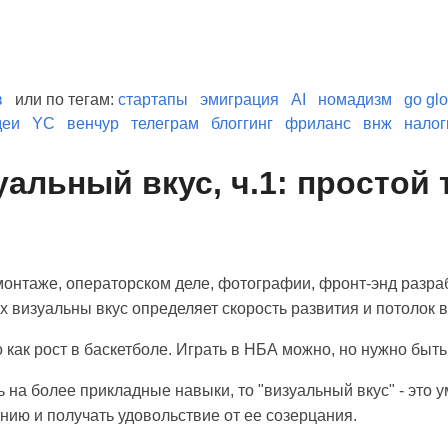
в
или по тегам:
стартапы
эмиграция
AI
номадизм
go glo
деи
YC
венчур
телеграм
блоггинг
фриланс
внж
налог
альный вкус, ч.1: простой 
монтаже, операторском деле, фотографии, фронт-энд разра
 визуальны вкус определяет скорость развития и потолок в
 как рост в баскетболе. Играть в НБА можно, но нужно быт
ь на более прикладные навыки, то "визуальный вкус" - это 
нию и получать удовольствие от ее созерцания.