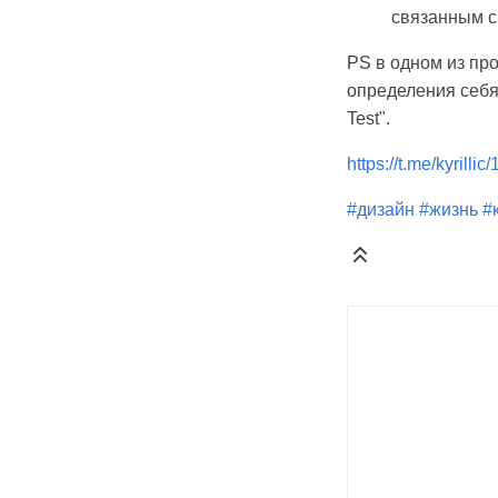
связанным с
PS в одном из п
определения себя 
Test".
https://t.me/kyrillic
#дизайн
#жизнь
#