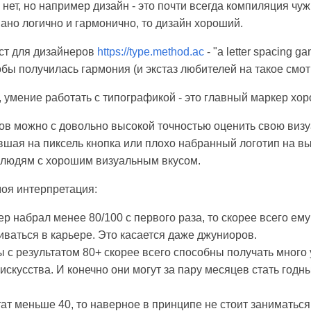
нет, но например дизайн - это почти всегда компиляция чу
ано логично и гармонично, то дизайн хороший.
ест для дизайнеров
https://type.method.ac
- "a letter spacing g
обы получилась гармония (и экстаз любителей на такое смот
, умение работать с типографикой - это главный маркер хо
ов можно с довольно высокой точностью оценить свою визу
вшая на пиксель кнопка или плохо набранный логотип на вы
з людям с хорошим визуальным вкусом.
 моя интерпретация:
р набрал менее 80/100 с первого раза, то скорее всего ему
иваться в карьере. Это касается даже джуниоров.
 с результатом 80+ скорее всего способны получать много 
искусства. И конечно они могут за пару месяцев стать год
ат меньше 40, то наверное в принципе не стоит заниматься