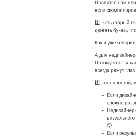
Нравится нам или 
если скомпилиров
2️⃣ Есть старый т
двигать буквы, чт
Как я уже говорил
А для недизайнер
Потому что съеха
всегда режут гла
3️⃣ Тест простой,
Если дизайне
сложно разв
Недизайнеры
визуального 
🙂
Если результ