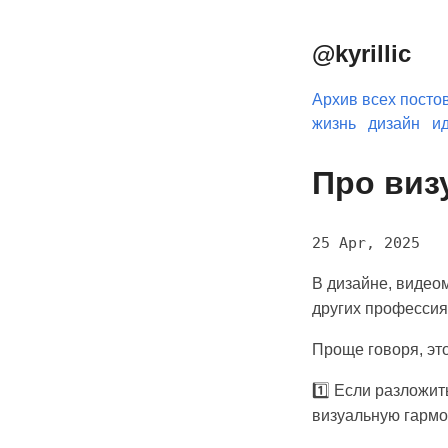
@kyrillic
Архив всех посто
жизнь
дизайн
и
Про визу
25 Apr, 2025
В дизайне, видео
других профессиях
Проще говоря, это
1️⃣ Если разложит
визуальную гармо