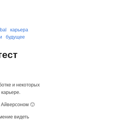
bal
карьера
и
будущее
тест
ботке и некоторых
 карьере.
ь Айверсоном 🙂
умение видеть