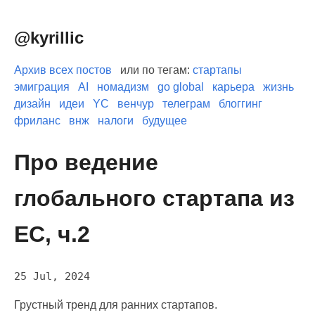
@kyrillic
Архив всех постов
или по тегам:
стартапы
эмиграция
AI
номадизм
go global
карьера
жизнь
дизайн
идеи
YC
венчур
телеграм
блоггинг
фриланс
внж
налоги
будущее
Про ведение
глобального стартапа из
ЕС, ч.2
25 Jul, 2024
Грустный тренд для ранних стартапов.