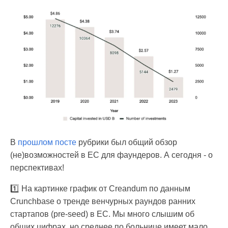
В
прошлом посте
рубрики был общий обзор
(не)возможностей в ЕС для фаундеров. А сегодня - о
перспективах!
1️⃣ На картинке график от Creandum по данным
Crunchbase о тренде венчурных раундов ранних
стартапов (pre-seed) в ЕС. Мы много слышим об
общих цифрах, но среднее по больнице имеет мало