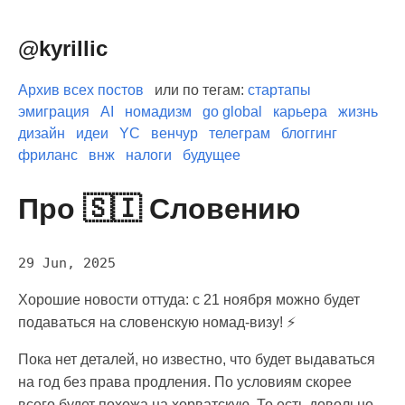
@kyrillic
Архив всех постов
или по тегам:
стартапы
эмиграция
AI
номадизм
go global
карьера
жизнь
дизайн
идеи
YC
венчур
телеграм
блоггинг
фриланс
внж
налоги
будущее
Про 🇸🇮 Словению
29 Jun, 2025
Хорошие новости оттуда: с 21 ноября можно будет
подаваться на словенскую номад-визу! ⚡️
Пока нет деталей, но известно, что будет выдаваться
на год без права продления. По условиям скорее
всего будет похожа на хорватскую. То есть довольно