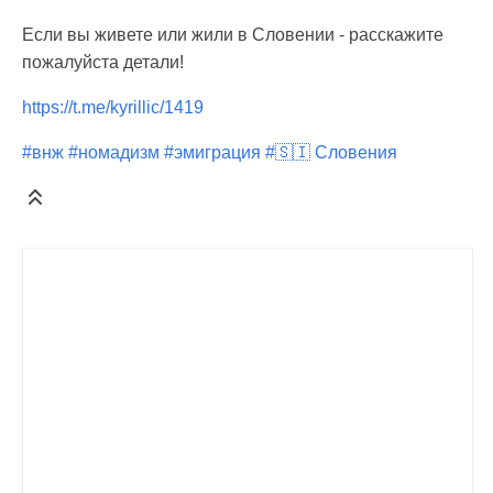
Если вы живете или жили в Словении - расскажите
пожалуйста детали!
https://t.me/kyrillic/1419
#внж
#номадизм
#эмиграция
#🇸🇮 Словения