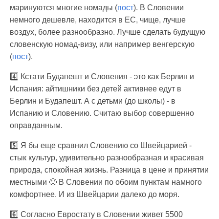
маринуются многие номады (
пост
). В Словении
немного дешевле, находится в ЕС, чище, лучше
воздух, более разнообразно. Лучше сделать будущую
словенскую номад-визу, или например венгерскую
(
пост
).
4️⃣ Кстати Будапешт и Словения - это как Берлин и
Испания: айтишники без детей активнее едут в
Берлин и Будапешт. А с детьми (до школы) - в
Испанию и Словению. Считаю выбор совершенно
оправданным.
5️⃣ Я бы еще сравнил Словению со Швейцарией -
стык культур, удивительно разнообразная и красивая
природа, спокойная жизнь. Разница в цене и принятии
местными 🙂 В Словении по обоим пунктам намного
комфортнее. И из Швейцарии далеко до моря.
6️⃣ Согласно Евростату в Словении живет 5500