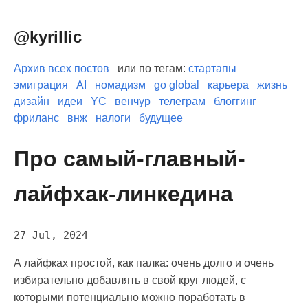
@kyrillic
Архив всех постов
или по тегам:
стартапы
эмиграция
AI
номадизм
go global
карьера
жизнь
дизайн
идеи
YC
венчур
телеграм
блоггинг
фриланс
внж
налоги
будущее
Про самый-главный-
лайфхак-линкедина
27 Jul, 2024
А лайфках простой, как палка: очень долго и очень
избирательно добавлять в свой круг людей, с
которыми потенциально можно поработать в