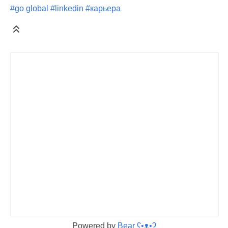
#go global
#linkedin
#карьера
Powered by
Bear
ʕ•ᴥ•ʔ