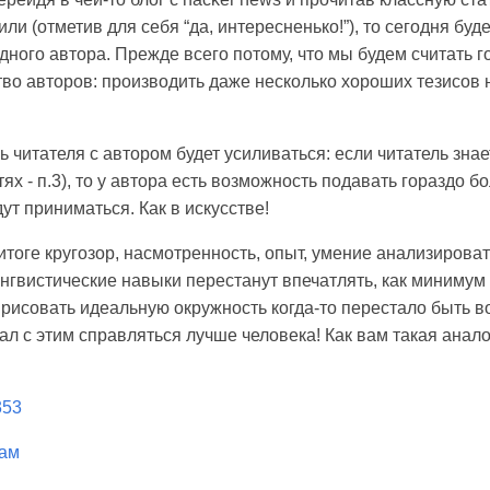
или (отметив для себя “да, интересненько!”), то сегодня бу
дного автора. Прежде всего потому, что мы будем считать 
во авторов: производить даже несколько хороших тезисов н
ь читателя с автором будет усиливаться: если читатель знает
ях - п.3), то у автора есть возможность подавать гораздо 
ут приниматься. Как в искусстве!
 итоге кругозор, насмотренность, опыт, умение анализирова
нгвистические навыки перестанут впечатлять, как минимум 
рисовать идеальную окружность когда-то перестало быть в
ачал с этим справляться лучше человека! Как вам такая ана
/353
рам