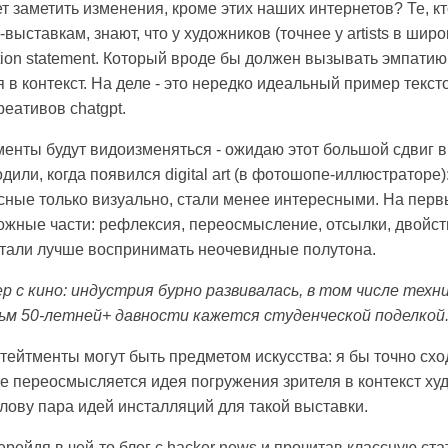
ет заметить изменения, кроме этих наших интернетов? Те, к
-выставкам, знают, что у художников (точнее у artists в шир
ition statement. Который вроде бы должен вызывать эмпатию
 в контекст. На деле - это нередко идеальный пример текст
еативов chatgpt.
менты будут видоизменяться - ожидаю этот большой сдвиг в
или, когда появился digital art (в фотошопе-иллюстраторе)
есные только визуально, стали менее интересными. На пер
ожные части: рефлексия, переосмысление, отсылки, двойст
стали лучше воспринимать неочевидные полутона.
 с кино: индустрия бурно развивалась, в том числе техн
ьм 50-летней+ давности кажется студенческой поделкой
стейтменты могут быть предметом искусства: я бы точно схо
де переосмысляется идея погружения зрителя в контекст ху
лову пара идей инсталляций для такой выставки.
ерейдя в чей-то блог с hacker news и прочитав классную ст