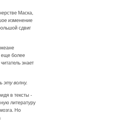
нерстве Маска,
шое изменение
 большой сдвиг
океане
т еще более
читатель знает
 эту волну.
идя в тексты -
ную литературу
мозга. Но
а