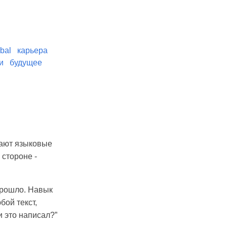
bal
карьера
и
будущее
шают языковые
стороне -
прошло. Навык
бой текст,
и это написал?”