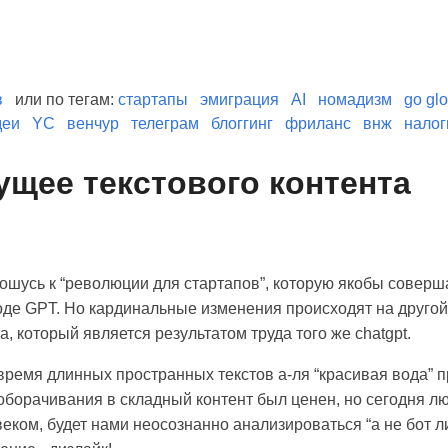
в
или по тегам:
стартапы
эмиграция
AI
номадизм
go glo
деи
YC
венчур
телеграм
блоггинг
фриланс
внж
налог
ущее текстового контента
ношусь к “революции для стартапов”, которую якобы совер
оде GPT. Но кардинальные изменения происходят на другой 
а, который является результатом труда того же chatgpt.
 время длинных пространных текстов а-ля “красивая вода” 
оборачивания в складный контент был ценен, но сегодня лю
еком, будет нами неосознанно анализироваться “а не бот л