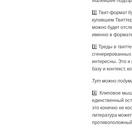
Малейшее подозре
2️⃣ Твит-формат б
купившем Твиттер
можно будет отсле
именно в формате 
3️⃣ Треды в твит
сгенерированных 
интересны. Это и 
базу и контекст, 
Тут можно подум
4️⃣ Клиповое мышл
единственный ост
это конечно не ко
литература может
противоположный