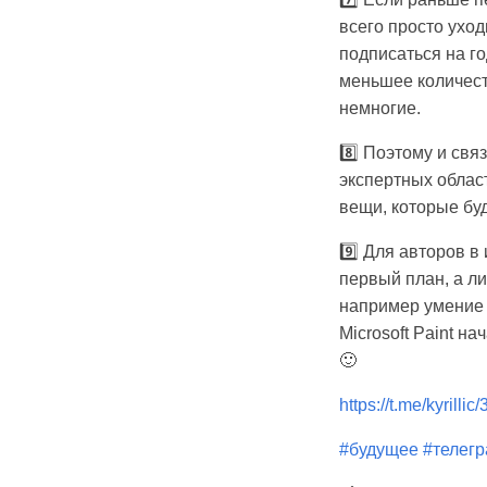
всего просто уход
подписаться на го
меньшее количест
немногие.
8️⃣ Поэтому и связ
экспертных област
вещи, которые буд
9️⃣ Для авторов в
первый план, а ли
например умение 
Microsoft Paint н
🙂
https://t.me/kyrillic
#будущее
#телег