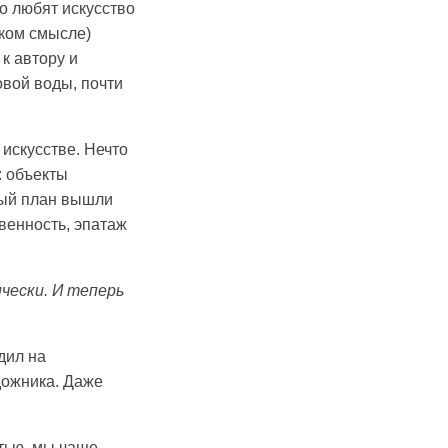
то любят искусство
оком смысле)
 к автору и
овой воды, почти
 искусстве. Нечто
: объекты
вый план вышли
венность, эпатаж
ически. И теперь
.
дил на
дожника. Даже
атью, мы чаще