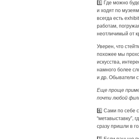
5️⃣ Где можно буд
и ходят по музеям
всегда есть exhib
работам, погружая
неотличимый от кр
Уверен, что стейт
похожее мы проход
искусства, интер
намного более сл
и др. Обыватели 
Еще проще пример
почти любой фил
6️⃣ Сами по себе 
“метавыставку”, г
сразу пришли в го
7️⃣ Если раньше п