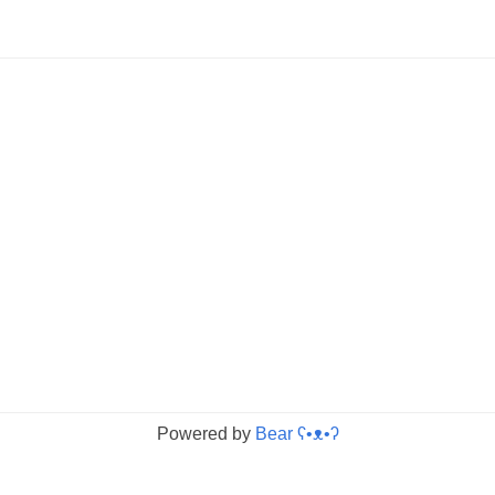
Powered by
Bear
ʕ•ᴥ•ʔ