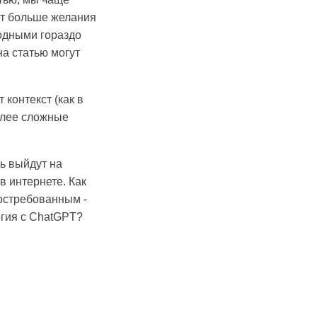
дет больше желания
годными гораздо
а статью могут
 контекст (как в
более сложные
ть выйдут на
в интернете. Как
остребованным -
логия с ChatGPT?