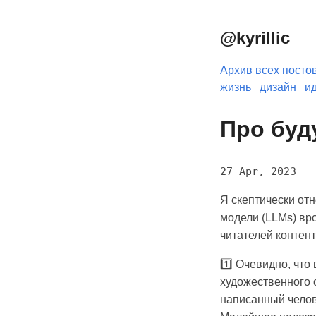
@kyrillic
Архив всех посто
жизнь
дизайн
и
Про буд
27 Apr, 2023
Я скептически от
модели (LLMs) вр
читателей контент
1️⃣ Очевидно, что
художественного 
написанный челов