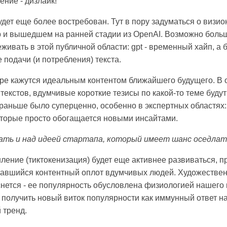
ние - дизлайк!
удет еще более востребован. Тут в пору задуматься о визио
 и вышедшем на ранней стадии из OpenAI. Возможно боль
живать в этой публичной области: gpt - временный хайп, а
подачи (и потребления) текста.
тере кажутся идеальным контентом ближайшего будущего. В 
текстов, вдумчивые короткие тезисы по какой-то теме буду
раньше было суперценно, особенно в экспертных областях: 
которые просто обогащается новыми инсайтами.
ать и над идеей стартапа, который имеет шанс оседлать
ение (тиктокенизация) будет еще активнее развиваться, пр
авшийся контентный оплот вдумчивых людей. Художествен
снется - ее популярность обусловлена физиологией нашего 
 получить новый виток популярности как иммунный ответ н
 тренд.