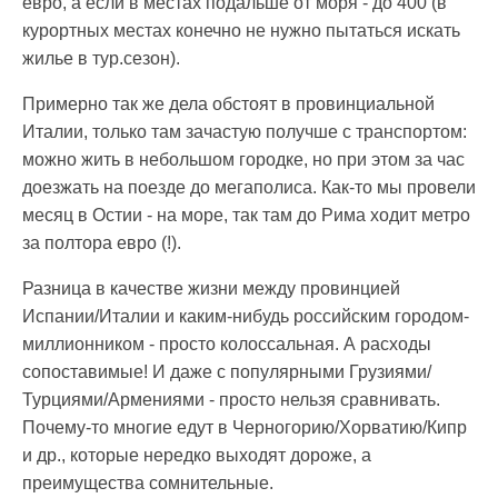
евро, а если в местах подальше от моря - до 400 (в
курортных местах конечно не нужно пытаться искать
жилье в тур.сезон).
Примерно так же дела обстоят в провинциальной
Италии, только там зачастую получше с транспортом:
можно жить в небольшом городке, но при этом за час
доезжать на поезде до мегаполиса. Как-то мы провели
месяц в Остии - на море, так там до Рима ходит метро
за полтора евро (!).
Разница в качестве жизни между провинцией
Испании/Италии и каким-нибудь российским городом-
миллионником - просто колоссальная. А расходы
сопоставимые! И даже с популярными Грузиями/
Турциями/Армениями - просто нельзя сравнивать.
Почему-то многие едут в Черногорию/Хорватию/Кипр
и др., которые нередко выходят дороже, а
преимущества сомнительные.