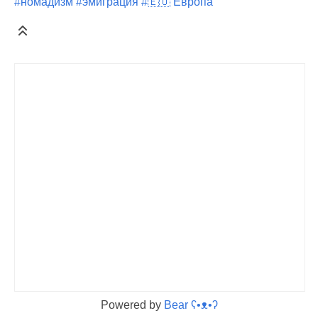
#номадизм
#эмиграция
#🇪🇺 Европа
Powered by
Bear
ʕ•ᴥ•ʔ