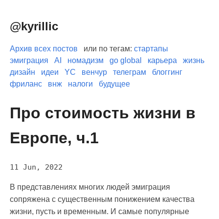
@kyrillic
Архив всех постов
или по тегам:
стартапы
эмиграция
AI
номадизм
go global
карьера
жизнь
дизайн
идеи
YC
венчур
телеграм
блоггинг
фриланс
внж
налоги
будущее
Про стоимость жизни в
Европе, ч.1
11 Jun, 2022
В представлениях многих людей эмиграция
сопряжена с существенным понижением качества
жизни, пусть и временным. И самые популярные