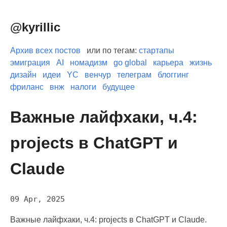
@kyrillic
Архив всех постов
или по тегам:
стартапы
эмиграция
AI
номадизм
go global
карьера
жизнь
дизайн
идеи
YC
венчур
телеграм
блоггинг
фриланс
внж
налоги
будущее
Важные лайфхаки, ч.4:
projects в ChatGPT и
Claude
09 Apr, 2025
Важные лайфхаки, ч.4: projects в ChatGPT и Claude.