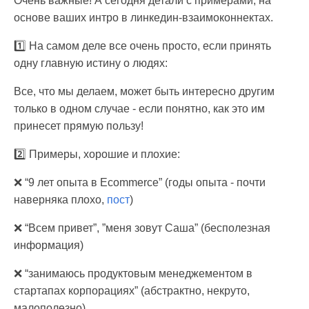
Очень важные! А сегодня детали с примерами, на
основе ваших интро в линкедин-взаимоконнектах.
1️⃣ На самом деле все очень просто, если принять
одну главную истину о людях:
Все, что мы делаем, может быть интересно другим
только в одном случае - если понятно, как это им
принесет прямую пользу!
2️⃣ Примеры, хорошие и плохие:
❌ “9 лет опыта в Ecommerce” (годы опыта - почти
наверняка плохо,
пост
)
❌ “Всем привет”, ”меня зовут Саша” (бесполезная
информация)
❌ “занимаюсь продуктовым менеджементом в
стартапах корпорациях” (абстрактно, некруто,
малополезно)