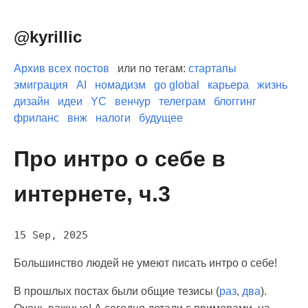
@kyrillic
Архив всех постов
или по тегам:
стартапы
эмиграция
AI
номадизм
go global
карьера
жизнь
дизайн
идеи
YC
венчур
телеграм
блоггинг
фриланс
внж
налоги
будущее
Про интро о себе в
интернете, ч.3
15 Sep, 2025
Большинство людей не умеют писать интро о себе!
В прошлых постах были общие тезисы (
раз
,
два
).