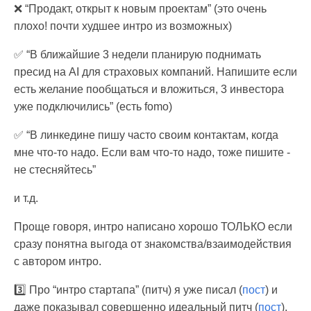
❌ “Продакт, открыт к новым проектам” (это очень
плохо! почти худшее интро из возможных)
✅ “В ближайшие 3 недели планирую поднимать
пресид на AI для страховых компаний. Напишите если
есть желание пообщаться и вложиться, 3 инвестора
уже подключились” (есть fomo)
✅ “В линкедине пишу часто своим контактам, когда
мне что-то надо. Если вам что-то надо, тоже пишите -
не стесняйтесь”
и т.д.
Проще говоря, интро написано хорошо ТОЛЬКО если
сразу понятна выгода от знакомства/взаимодействия
с автором интро.
3️⃣ Про “интро стартапа” (питч) я уже писал (
пост
) и
даже показывал совершенно идеальный питч (
пост
).