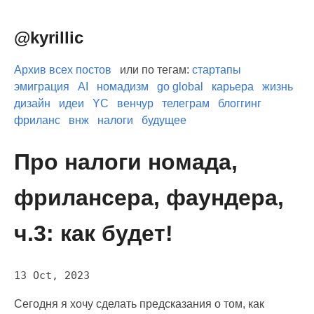
@kyrillic
Архив всех постов
или по тегам:
стартапы
эмиграция
AI
номадизм
go global
карьера
жизнь
дизайн
идеи
YC
венчур
телеграм
блоггинг
фриланс
внж
налоги
будущее
Про налоги номада,
фрилансера, фаундера,
ч.3: как будет!
13 Oct, 2023
Сегодня я хочу сделать предсказания о том, как