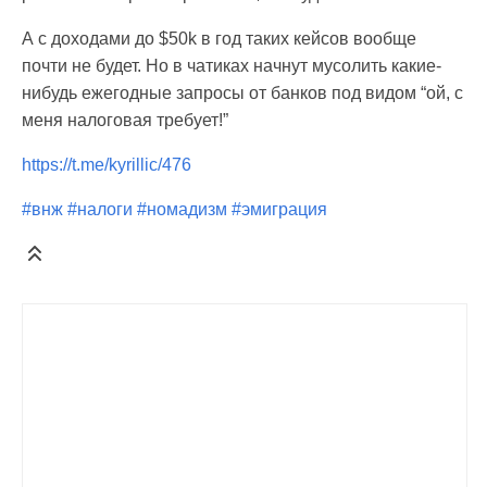
А с доходами до $50k в год таких кейсов вообще
почти не будет. Но в чатиках начнут мусолить какие-
нибудь ежегодные запросы от банков под видом “ой, с
меня налоговая требует!”
https://t.me/kyrillic/476
#внж
#налоги
#номадизм
#эмиграция