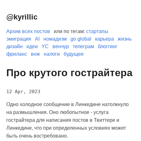
@kyrillic
Архив всех постов
или по тегам:
стартапы
эмиграция
AI
номадизм
go global
карьера
жизнь
дизайн
идеи
YC
венчур
телеграм
блоггинг
фриланс
внж
налоги
будущее
Про крутого гострайтера
12 Apr, 2023
Одно холодное сообщение в Линкедине натолкнуло
на размышления. Оно любопытное - услуга
гострайтера для написания постов в Твиттере и
Линкедине, что при определенных условиях может
быть очень востребовано.