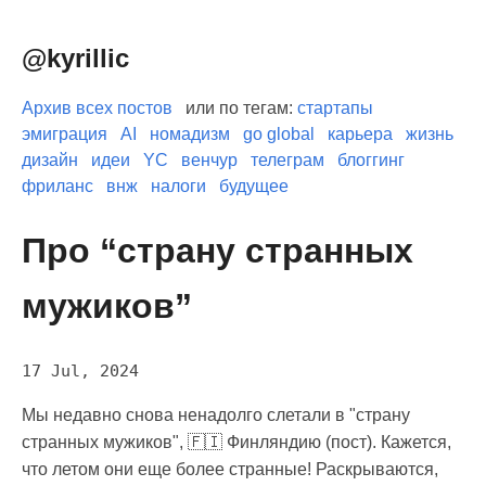
@kyrillic
Архив всех постов
или по тегам:
стартапы
эмиграция
AI
номадизм
go global
карьера
жизнь
дизайн
идеи
YC
венчур
телеграм
блоггинг
фриланс
внж
налоги
будущее
Про “страну странных
мужиков”
17 Jul, 2024
Мы недавно снова ненадолго слетали в "страну
странных мужиков", 🇫🇮 Финляндию (пост). Кажется,
что летом они еще более странные! Раскрываются,