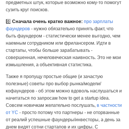
предметных штук, которые возможно кому-то помогут
сузить круг поисков.
0️⃣
Сначала очень кратко важное:
про зарплаты
фаундеров
- нужно обязательно принять факт, что
быть фаундером - статистически менее выгодно, чем
наемным сотрудником или фрилансером. Идти в
стартапы, чтобы больше зарабатывать -
совершенная, нечеловеческая наивность. Это не мои
измышления, а объективная статистика.
Также я пропущу простые общие (и зачастую
полезные) советы про выбор рынка/модели/
кофаундеров - об этом можно вдоволь наслушаться и
начитаться по запросам how to get a startup idea.
Совсем новичкам желательно послушать,
в частности
от YC
- просто потому что партнеры - не оторванные
от реалий успешные фаундеры/инвесторы, а день за
днем видят сотни стартапов и их цифры. С