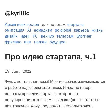
@kyrillic
Архив всех постов
или по тегам:
стартапы
эмиграция
AI
номадизм
go global
карьера
жизнь
дизайн
идеи
YC
венчур
телеграм
блоггинг
фриланс
внж
налоги
будущее
Про идею стартапа, ч.1
19 Jun, 2022
Фундаментальная тема! Многие сейчас задумываются
о работе над своим стартапом. И честно говоря,
вопросы про идеи стартапа - вторые по
популярности, которые мне задают (после стартап-
виз, конечно). Хочу предложить несколько очень