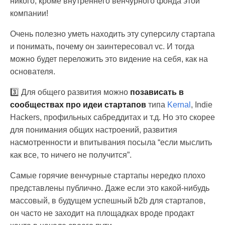
никого, кроме внутреннего венчурного фонда этой
компании!
Очень полезно уметь находить эту суперсилу стартапа
и понимать, почему он заинтересовал vc. И тогда
можно будет переложить это видение на себя, как на
основателя.
3️⃣ Для общего развития можно
позависать в
сообществах про идеи стартапов
типа
Kernal
, Indie
Hackers, профильных сабреддитах и т.д. Но это скорее
для понимания общих настроений, развития
насмотренности и впитывания посыла “если мыслить
как все, то ничего не получится”.
Самые горячие венчурные стартапы нередко плохо
представлены публично. Даже если это какой-нибудь
массовый, в будущем успешный b2b для стартапов,
он часто не заходит на площадках вроде продакт