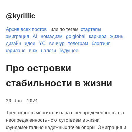
@kyrillic
Архив всех постов
или по тегам:
стартапы
эмиграция
AI
номадизм
go global
карьера
жизнь
дизайн
идеи
YC
венчур
телеграм
блоггинг
фриланс
внж
налоги
будущее
Про островки
стабильности в жизни
20 Jun, 2024
Тревожность многих связана с неопределенностью, а
неопределенность - с отсутствием в жизни
фундаментально надежных точек опоры. Эмиграция и