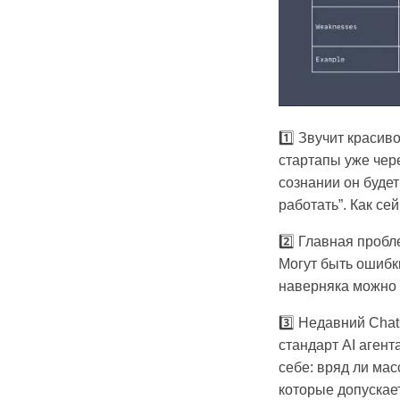
1️⃣ Звучит красив
стартапы уже чере
сознании он будет
работать”. Как се
2️⃣ Главная пробл
Могут быть ошибки
наверняка можно 
3️⃣ Недавний Chat
стандарт AI агент
себе: вряд ли мас
которые допускает