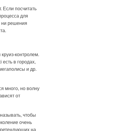
. Если посчитать
 процесса для
, ни решения
та.
 круиз-контролем.
 есть в городах,
мегаполисы и др.
ся много, но волну
ависят от
 называть, чтобы
околение очень
 претендующих на