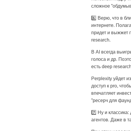
сложное ”обдумыв
6️⃣ Верю, что в 
интернете. Полага
придет и выжжет 
research.
В AI всегда выиг
голоса и др. Поэт
есть deep researc
Perplexity уйдет 
доступ к pro, что
впечатляет инвест
”ресерч для фаунд
7️⃣ Ну и классика
агентов. Даже в 