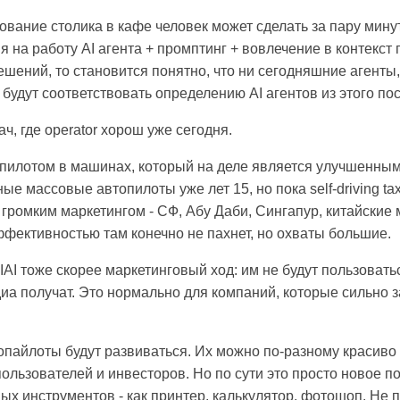
вание столика в кафе человек может сделать за пару минут
я на работу AI агента + промптинг + вовлечение в контекст
шений, то становится понятно, что ни сегодняшние агенты
будут соответствовать определению AI агентов из этого пос
ач, где operator хорош уже сегодня.
опилотом в машинах, который на деле является улучшенным
 массовые автопилоты уже лет 15, но пока self-driving taxi
громким маркетингом - СФ, Абу Даби, Сингапур, китайские 
фективностью там конечно не пахнет, но охваты большие.
IAI тоже скорее маркетинговый ход: им не будут пользовать
иа получат. Это нормально для компаний, которые сильно з
копайлоты будут развиваться. Их можно по-разному красиво
ользователей и инвесторов. Но по сути это просто новое п
ых инструментов - как принтер, калькулятор, фотошоп. Не