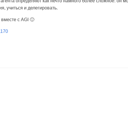
 агента определяют как нечто намного более сложное: он м
я, учиться и делегировать.
вместе с AGI 🙂
/1170