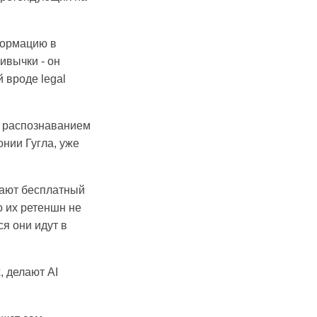
формацию в
ивычки - он
 вроде legal
, распознаванием
нии Гугла, уже
здают бесплатный
о их ретеншн не
ся они идут в
, делают AI