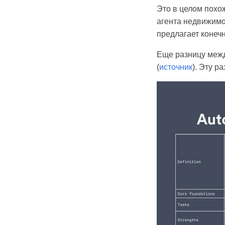
Это в целом похож
агента недвижимос
предлагает конеч
Еще разницу межд
(
источник
). Эту р