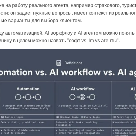
е на работу реального агента, например страхового, турис
ти: он задает нужные вопросы, имеет контекст из реальног
ные варианты для выбора клиентом.
у автоматизацией, AI воркфлоу и AI агентом можно понять 
азницу в целом можно назвать "софт vs llm vs агенты".