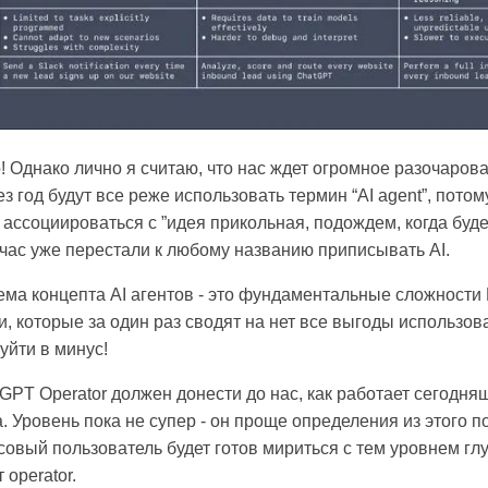
о! Однако лично я считаю, что нас ждет огромное разочаров
з год будут все реже использовать термин “AI agent”, потом
 ассоциироваться с ”идея прикольная, подождем, когда буд
йчас уже перестали к любому названию приписывать AI.
ема концепта AI агентов - это фундаментальные сложности LLM
, которые за один раз сводят на нет все выгоды использов
уйти в минус!
GPT Operator должен донести до нас, как работает сегодня
а. Уровень пока не супер - он проще определения из этого по
совый пользователь будет готов мириться с тем уровнем гл
 operator.