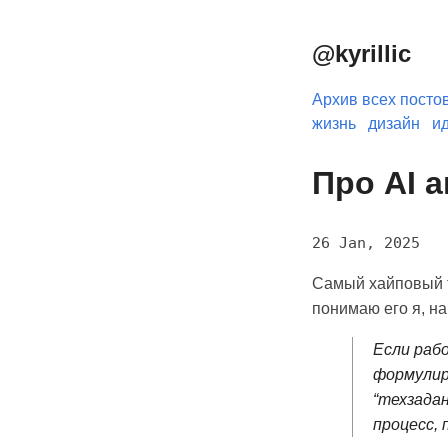
@kyrillic
Архив всех посто
жизнь
дизайн
и
Про AI а
26 Jan, 2025
Самый хайповый т
понимаю его я, на
Если раб
формулир
“техзадан
процесс, 