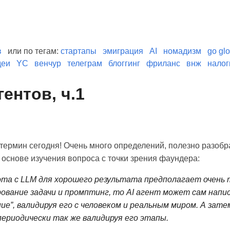
в
или по тегам:
стартапы
эмиграция
AI
номадизм
go glo
деи
YC
венчур
телеграм
блоггинг
фриланс
внж
налог
гентов, ч.1
ермин сегодня! Очень много определений, полезно разобра
 основе изучения вопроса с точки зрения фаундера:
ота с LLM для хорошего результата предполагает очень 
ование задачи и промптинг, то AI агент может сам напи
ие”, валидируя его с человеком и реальным миром. А зат
периодически так же валидируя его этапы.