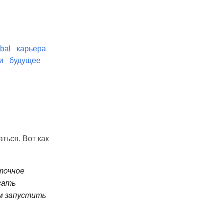
bal
карьера
и
будущее
ться. Вот как
точное
сать
ем запустить