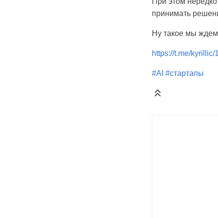
При этом нередко
принимать решени
Ну такое мы ждем 
https://t.me/kyrillic
#AI
#стартапы