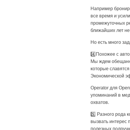
Например брониро
все время и усили
промежуточных ре
ближайших лет не 
Но есть много зад
4️⃣Похожее с авт
Мы ждем обещанные
которые славятся 
Экономической эф
Operator для Open
упоминаний в мед
охватов.
5️⃣ Разного рода 
вызвать интерес п
полезных подручн