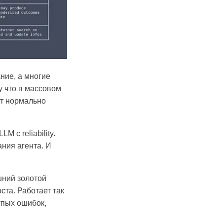
ание, а многие
у что в массовом
ет нормально
 с reliability.
ания агента. И
шний золотой
ста. Работает так
упых ошибок,