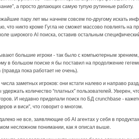
ание”, а просто делающих самую тупую рутинные работу.
ближайшие пару лет мы начнем совсем по-другому искать ин
ю, что никто кроме Гугла не сможет массово повлиять на пр
поле широкого AI поиска, оставив остальным специфический
рывают большие игроки - так было с компьютерным зрением
ому в большом поиске я бы поставил на продолжение гегемо
h (правда пока работает не очень).
из числа заметных игроков: они кстати налево и направо ра
бы удержать количество “платных” пользователей. Уверен, чт
оров. И недавно приделали поиск по БД crunchbase - кажет
еров и виси”, что говорит о многом.
: далеко не все, заявляющие об AI агентах у себя в продуктах
таком несложном понимании, как я описал выше.