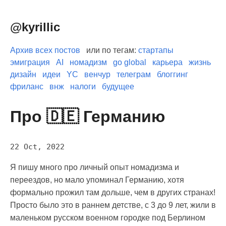
@kyrillic
Архив всех постов
или по тегам:
стартапы
эмиграция
AI
номадизм
go global
карьера
жизнь
дизайн
идеи
YC
венчур
телеграм
блоггинг
фриланс
внж
налоги
будущее
Про 🇩🇪 Германию
22 Oct, 2022
Я пишу много про личный опыт номадизма и
переездов, но мало упоминал Германию, хотя
формально прожил там дольше, чем в других странах!
Просто было это в раннем детстве, с 3 до 9 лет, жили в
маленьком русском военном городке под Берлином