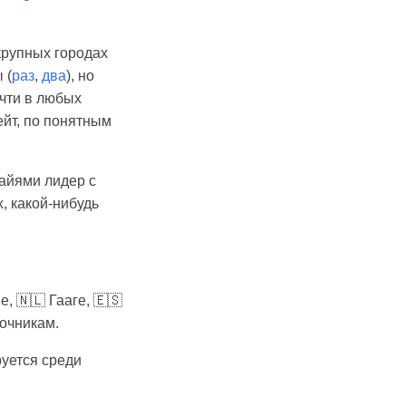
крупных городах
 (
раз
,
два
), но
очти в любых
ейт, по понятным
Майями лидер с
, какой-нибудь
, 🇳🇱 Гааге, 🇪🇸
точникам.
руется среди