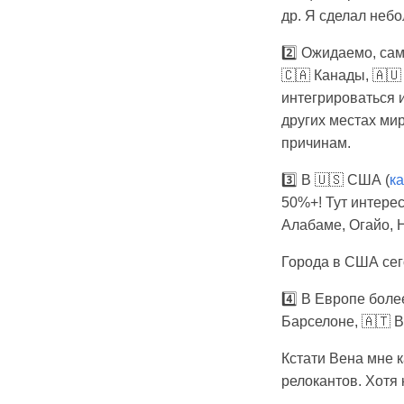
др. Я сделал неб
2️⃣ Ожидаемо, сам
🇨🇦 Канады, 🇦🇺
интегрироваться 
других местах мир
причинам.
3️⃣ В 🇺🇸 США (
к
50%+! Тут интере
Алабаме, Огайо, Н
Города в США сего
4️⃣ В Европе боле
Барселоне, 🇦🇹 В
Кстати Вена мне к
релокантов. Хотя