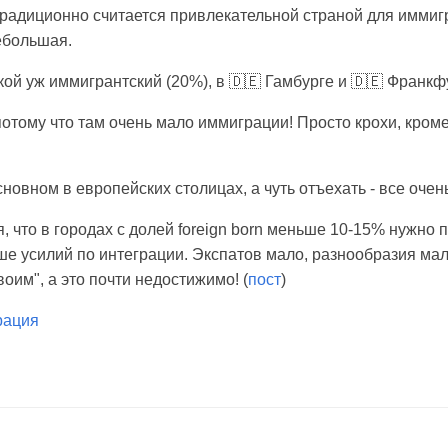
 традиционно считается привлекательной страной для иммиг
небольшая.
кой уж иммигрантский (20%), в 🇩🇪 Гамбурге и 🇩🇪 Франк
 потому что там очень мало иммиграции! Просто крохи, кром
сновном в европейских столицах, а чуть отъехать - все очен
, что в городах с долей foreign born меньше 10-15% нужно 
ше усилий по интеграции. Экспатов мало, разнообразия мал
воим", а это почти недостижимо! (
пост
)
рация