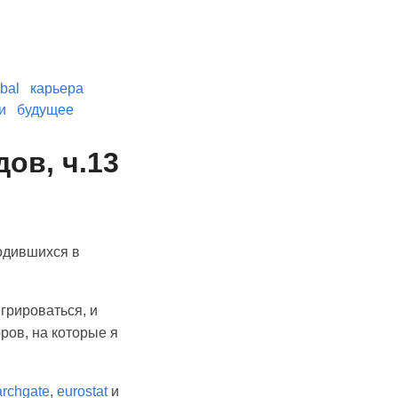
bal
карьера
и
будущее
ов, ч.13
родившихся в
грироваться, и
ров, на которые я
archgate
,
eurostat
и