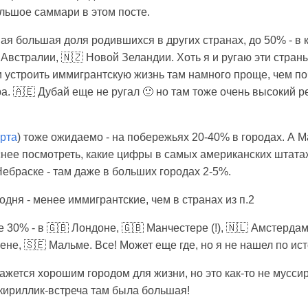
ольшое саммари в этом посте.
ая большая доля родившихся в других странах, до 50% - в 
 Австралии, 🇳🇿 Новой Зеландии. Хоть я и ругаю эти страны
и устроить иммигрантскую жизнь там намного проще, чем п
а. 🇦🇪 Дубай еще не ругал 🙂 но там тоже очень высокий р
арта
) тоже ожидаемо - на побережьях 20-40% в городах. А 
снее посмотреть, какие цифры в самых американских штатах
ебраске - там даже в больших городах 2-5%.
дня - менее иммигрантские, чем в странах из п.2
е 30% - в 🇬🇧 Лондоне, 🇬🇧 Манчестере (!), 🇳🇱 Амстердаме
ене, 🇸🇪 Мальме. Все! Может еще где, но я не нашел по ис
ажется хорошим городом для жизни, но это как-то не мусси
 кириллик-встреча там была большая!