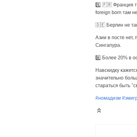
5️⃣ 🇫🇷 Франция
foreign born там 
🇩🇪 Берлин не та
Азии в посте нет,
Сингапура.
6️⃣ Более 20% в о
Навскидку кажется
значительно боль
стараться быть "с
#номадизм
#эмиг