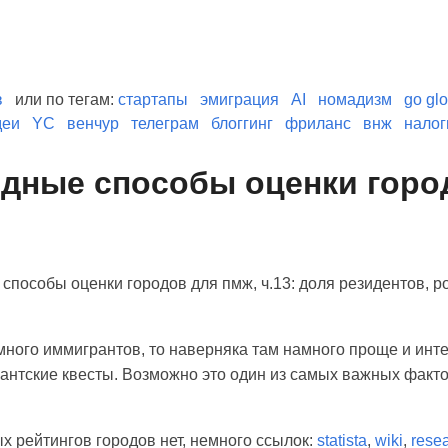
в
или по тегам:
стартапы
эмиграция
AI
номадизм
go glo
деи
YC
венчур
телеграм
блоггинг
фриланс
внж
налог
дные способы оценки город
способы оценки городов для пмж, ч.13: доля резидентов, 
 много иммигрантов, то наверняка там намного проще и инте
антские квесты. Возможно это один из самых важных факто
 рейтингов городов нет, немного ссылок:
statista
,
wiki
,
rese