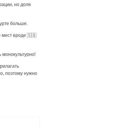
рации, но доля
фурте больше.
е мест вроде 🇸🇬
ь монокультурно!
прилагать
о, поэтому нужно