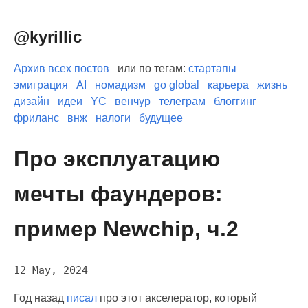
@kyrillic
Архив всех постов
или по тегам:
стартапы
эмиграция
AI
номадизм
go global
карьера
жизнь
дизайн
идеи
YC
венчур
телеграм
блоггинг
фриланс
внж
налоги
будущее
Про эксплуатацию
мечты фаундеров:
пример Newchip, ч.2
12 May, 2024
Год назад
писал
про этот акселератор, который