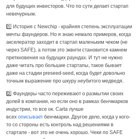
для будущих инвесторов. Что по сути делает стартап
невечурным.
1️⃣ История с Newchip - крайняя степень эксплуатации
мечты фаундеров. Но я знаю немало примеров, когда
акселератор заходит в стартап маленьким чеком (не
через SAFE), а потом это эквити становится камнем
преткновения на будущих раундах. И тут не нужно
даже читать про большие стартапы, такое бывает
даже на стадии preseed-seed, когда будет довольно
точным выражение про шкуру неубитого медведя.
2️⃣ Фаундеры часто переживают о размытии своих
долей в компании, но если оно в рамках бенчмарков
индустрии, то все ок. Carta лучше
всех
описывает
бенчмарки. Другое дело, когда у кого-
то со стороны есть контроль над решениями в
стартапе - вот это не очень хорошо. Чеки по SAFE