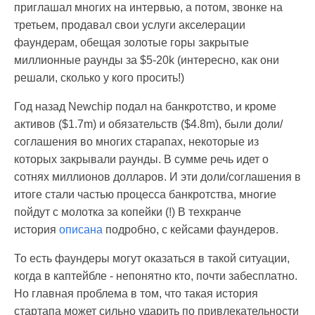
приглашал многих на интервью, а потом, звонке на
третьем, продавал свои услуги акселерации
фаундерам, обещая золотые горы закрытые
миллионные раунды за $5-20k (интересно, как они
решали, сколько у кого просить!)
Год назад Newchip подал на банкротство, и кроме
активов ($1.7m) и обязательств ($4.8m), были доли/
соглашения во многих старапах, некоторые из
которых закрывали раунды. В сумме речь идет о
сотнях миллионов долларов. И эти доли/соглашения в
итоге стали частью процесса банкротства, многие
пойдут с молотка за копейки (!) В техкранче
история
описана
подробно, с кейсами фаундеров.
То есть фаундеры могут оказаться в такой ситуации,
когда в каптейбле - непонятно кто, почти забесплатно.
Но главная проблема в том, что такая история
стартапа может сильно ударить по привлекательности