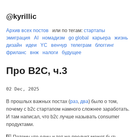
@kyrillic
Архив всех постов
или по тегам:
стартапы
эмиграция
AI
номадизм
go global
карьера
жизнь
дизайн
идеи
YC
венчур
телеграм
блоггинг
фриланс
внж
налоги
будущее
Про B2C, ч.3
02 Dec, 2025
В прошлых важных постах (
раз
,
два
) было о том,
почему с b2c стартапом намного сложнее заработать.
И там написал, что b2c лучше называть consumer
продуктами.
1️⃣ Потому что один и тот же продукт может быть