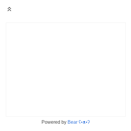
Powered by
Bear
ʕ•ᴥ•ʔ