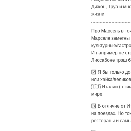
Дижон, Труа и мно
жизни.
Про Марсель в точк
Марселе заметны т
культурные/гастро
И например не сто
Лиссабоне трэш б
2️⃣ Я бы только 
или хайка/велико
🇮🇹 Италии (в зи
мире.
3️⃣ В отличие от
на поездах. Но т
рестораны и самые