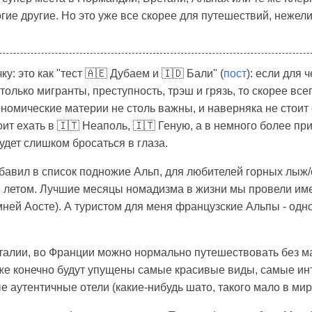
гие другие. Но это уже все скорее для путешествий, нежел
у: это как "тест 🇦🇪 Дубаем и 🇮🇩 Бали" (
пост
): если для 
олько мигранты, преступность, трэш и грязь, то скорее все
номические материи не столь важны, и наверняка не стоит 
ит ехать в 🇮🇹 Неаполь, 🇮🇹 Геную, а в немного более пр
удет слишком бросаться в глаза.
добавил в список подножие Альп, для любителей горных лыж
в летом. Лучшие месяцы номадизма в жизни мы провели име
мней Аосте). А туристом для меня французские Альпы - одно
 Италии, во Франции можно нормально путешествовать без 
оже конечно будут упущены самые красивые виды, самые и
 аутентичные отели (какие-нибудь шато, такого мало в мир