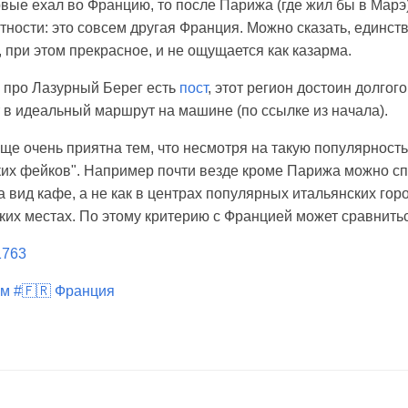
рвые ехал во Францию, то после Парижа (где жил бы в Марэ)
тности: это совсем другая Франция. Можно сказать, единст
 при этом прекрасное, и не ощущается как казарма.
 про Лазурный Берег есть
пост
, этот регион достоин долгого
т в идеальный маршрут на машине (по ссылке из начала).
ще очень приятна тем, что несмотря на такую популярность
ких фейков". Например почти везде кроме Парижа можно сп
 вид кафе, а не как в центрах популярных итальянских гор
ских местах. По этому критерию с Францией может сравнить
/1763
зм
#🇫🇷 Франция