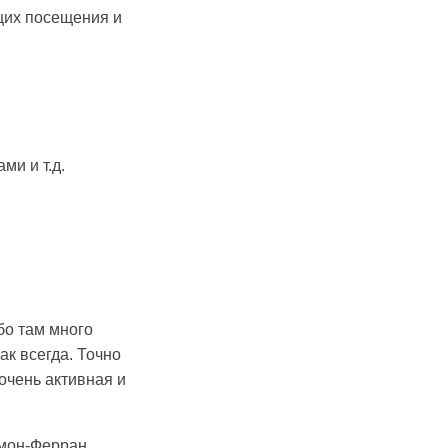
щих посещения и
ми и т.д.
бо там много
ак всегда. Точно
 очень активная и
рмон-Ферран,