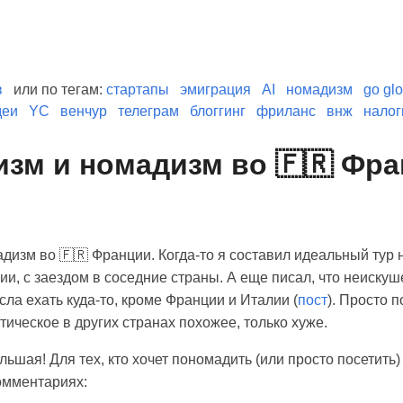
в
или по тегам:
стартапы
эмиграция
AI
номадизм
go glo
деи
YC
венчур
телеграм
блоггинг
фриланс
внж
налог
изм и номадизм во 🇫🇷 Фр
дизм во 🇫🇷 Франции. Когда-то я составил идеальный тур н
и, с заездом в соседние страны. А еще писал, что неискуш
ла ехать куда-то, кроме Франции и Италии (
пост
). Просто п
тическое в других странах похожее, только хуже.
льшая! Для тех, кто хочет пономадить (или просто посетить)
омментариях: