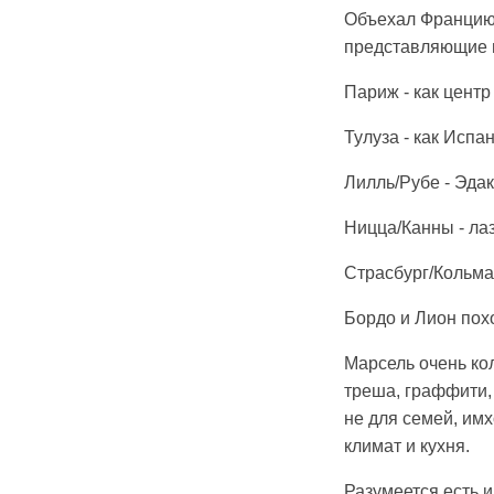
Объехал Францию 
представляющие 
Париж - как центр
Тулуза - как Испа
Лилль/Рубе - Эдак
Ницца/Канны - ла
Страсбург/Кольмар
Бордо и Лион пох
Марсель очень ко
треша, граффити, 
не для семей, имх
климат и кухня.
Разумеется есть 