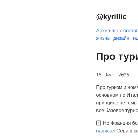
@kyrillic
Архив всех посто
жизнь
дизайн
и
Про тур
15 Dec, 2025
Про туризм и нома
основном по Итали
принципе нет смыс
все базовое турис
1️⃣ Но Франция бо
написал
Сева в к