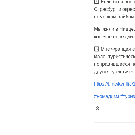
4️⃣ Если бы я впе
Страсбург и окрес
немецким вайбом,
Мы жили в Ницце,
конечно он входи
5️⃣ Мне Франция е
мало "туристичес
понравившиеся на
других туристиче
https://t.me/kyrillic
#номадизм
#тури