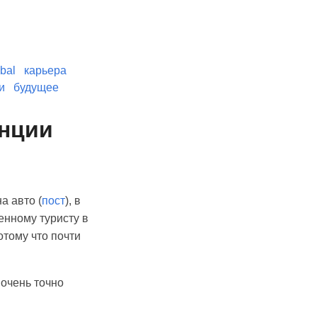
bal
карьера
и
будущее
анции
а авто (
пост
), в
енному туристу в
отому что почти
 очень точно