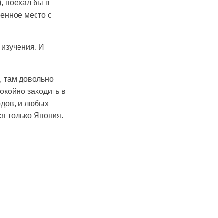
, поехал бы в
венное место с
 изучения. И
, там довольно
окойно заходить в
одов, и любых
ся только Япония.