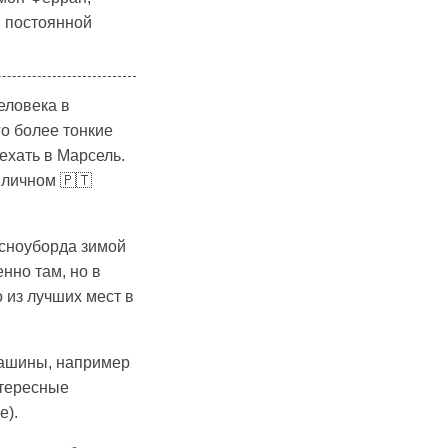
и постоянной
человека в
го более тонкие
ехать в Марсель.
иличном 🇵🇹
/сноуборда зимой
нно там, но в
 из лучших мест в
машины, например
нтересные
е).