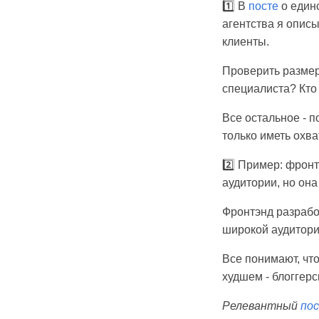
1️⃣ В
посте
о един
агентства я описы
клиенты.
Проверить размер
специалиста? Кто
Все остальное - п
только иметь охва
2️⃣ Пример: фронт
аудитории, но она
Фронтэнд разрабо
широкой аудитори
Все понимают, что
худшем - блоггерс
Релевантный
по