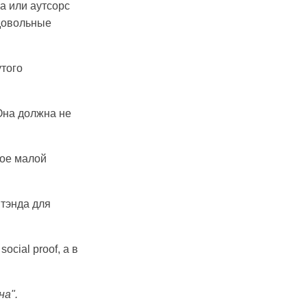
а или аутсорс
 довольные
утого
 Она должна не
ное малой
нтэнда для
ocial proof, а в
на".