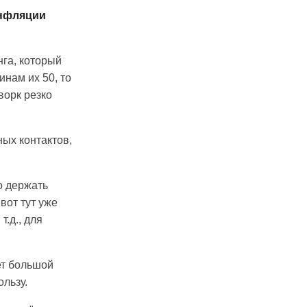
нфляции
га, который
инам их 50, то
ворк резко
ых контактов,
о держать
вот тут уже
т.д., для
ет большой
ользу.