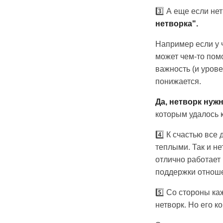
3️⃣ А еще если не
нетворка".
Например если у 
может чем-то помо
важность (и урове
понижается.
Да, нетворк нуж
которым удалось к
4️⃣ К счастью все
теплыми. Так и не
отлично работает 
поддержки отнош
5️⃣ Со стороны к
нетворк. Но его к