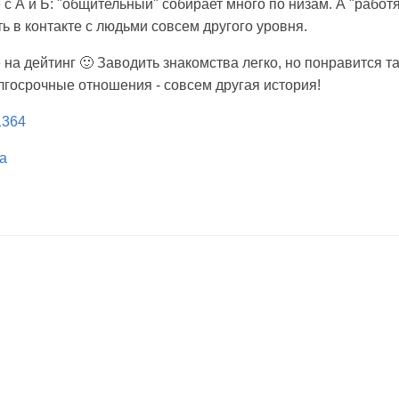
 с А и Б: "общительный" собирает много по низам. А "работ
ь в контакте с людьми совсем другого уровня.
е на дейтинг 🙂 Заводить знакомства легко, но понравится та
лгосрочные отношения - совсем другая история!
/1364
а