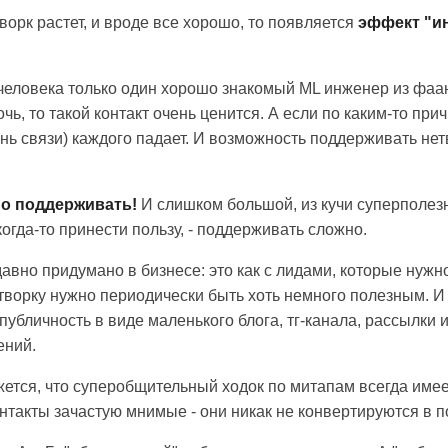
творк растет, и вроде все хорошо, то появляется
эффект "и
человека только один хорошо знакомый ML инженер из фаан
чь, то такой контакт очень ценится. А если по каким-то прич
нь связи) каждого падает. И возможность поддерживать нет
но поддерживать!
И слишком большой, из кучи суперполезн
огда-то принести пользу, - поддерживать сложно.
 давно придумано в бизнесе: это как с лидами, которые нужн
творку нужно периодически быть хоть немного полезным. И 
публичность в виде маленького блога, тг-канала, рассылки и 
ений.
ажется, что суперобщительный ходок по митапам всегда име
онтакты зачастую мнимые - они никак не конвертируются в п