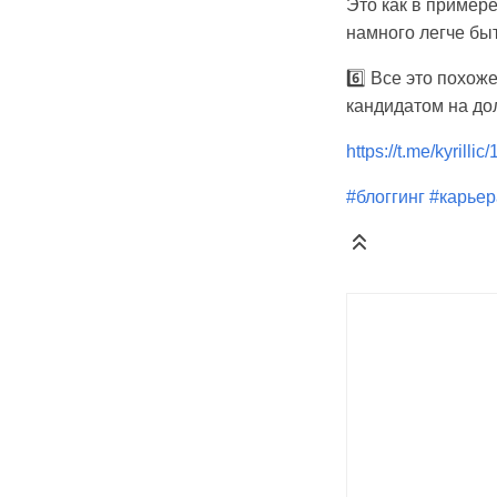
Это как в примере
намного легче быт
6️⃣ Все это похож
кандидатом на до
https://t.me/kyrillic
#блоггинг
#карьер