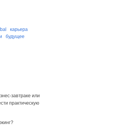
bal
карьера
и
будущее
изнес-завтраке или
ести практическую
ркинг?