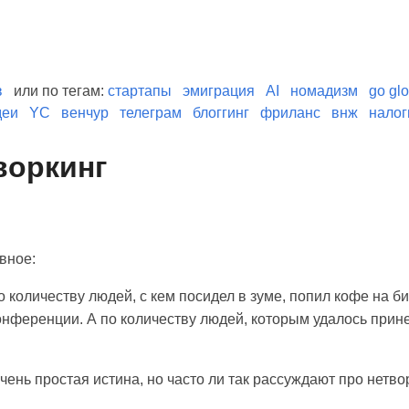
в
или по тегам:
стартапы
эмиграция
AI
номадизм
go glo
деи
YC
венчур
телеграм
блоггинг
фриланс
внж
налог
воркинг
вное:
о количеству людей, с кем посидел в зуме, попил кофе на б
онференции. А по количеству людей, которым удалось прин
чень простая истина, но часто ли так рассуждают про нетво