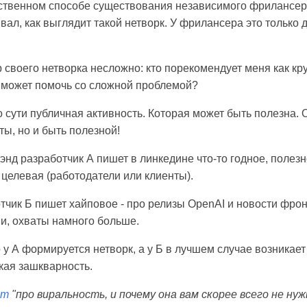
ственном способе существования независимого фрилансер
вал, как выглядит такой нетворк. У фрилансера это только
 своего нетворка несложно: кто порекомендует меня как кр
 может помочь со сложной проблемой?
о сути публичная активность. Которая может быть полезна.
ты, но и быть полезной!
энд разработчик А пишет в линкедине что-то годное, полез
 целевая (работодатели или клиенты).
тчик Б пишет хайповое - про релизы OpenAI и новости фро
и, охваты намного больше.
 у А формируется нетворк, а у Б в лучшем случае возникает s
кая зашкварность.
ст
"про виральность, и почему она вам скорее всего не нуж