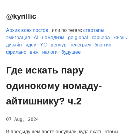
@kyrillic
Архив всех постов
или по тегам:
стартапы
эмиграция
AI
номадизм
go global
карьера
жизнь
дизайн
идеи
YC
венчур
телеграм
блоггинг
фриланс
внж
налоги
будущее
Где искать пару
одинокому номаду-
айтишнику? ч.2
07 Aug, 2024
В предыдущем посте обсудили, куда ехать, чтобы