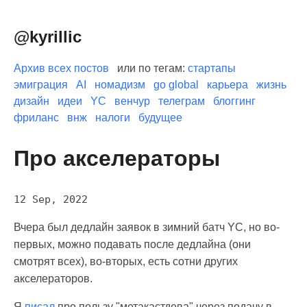
@kyrillic
Архив всех постов
или по тегам:
стартапы
эмиграция
AI
номадизм
go global
карьера
жизнь
дизайн
идеи
YC
венчур
телеграм
блоггинг
фриланс
внж
налоги
будущее
Про акселераторы
12 Sep, 2022
Вчера был дедлайн заявок в зимний батч YC, но во-
первых, можно подавать после дедлайна (они
смотрят всех), во-вторых, есть сотни других
акселераторов.
Я
писал
про пользу "метакастдева" через подачу в