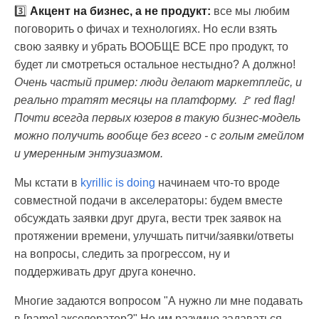
3️⃣
Акцент на бизнес, а не продукт:
все мы любим
поговорить о фичах и технологиях. Но если взять
свою заявку и убрать ВООБЩЕ ВСЕ про продукт, то
будет ли смотреться остальное нестыдно? А должно!
Очень частый пример: люди делают маркетплейс, и
реально тратят месяцы на платформу. 🚩 red flag!
Почти всегда первых юзеров в такую бизнес-модель
можно получить вообще без всего - с голым гмейлом
и умеренным энтузиазмом.
Мы кстати в
kyrillic is doing
начинаем что-то вроде
совместной подачи в акселераторы: будем вместе
обсуждать заявки друг друга, вести трек заявок на
протяжении времени, улучшать питчи/заявки/ответы
на вопросы, следить за прогрессом, ну и
поддерживать друг друга конечно.
Многие задаются вопросом "А нужно ли мне подавать
в [name] акселератор?" Но им разумно задаваться,