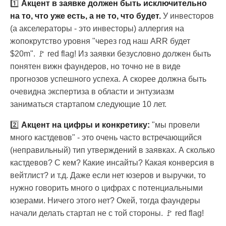
1️⃣
Акцент в заявке должен быть исключительно
на то, что уже есть, а не то, что будет.
У инвесторов
(а акселераторы - это инвесторы) аллергия на
жопокрутство уровня "через год наш ARR будет
$20m". 🚩 red flag! Из заявки безусловно должен быть
понятен вижн фаундеров, но точно не в виде
прогнозов успешного успеха. А скорее должна быть
очевидна экспертиза в области и энтузиазм
заниматься стартапом следующие 10 лет.
2️⃣
Акцент на цифры и конкретику:
"мы провели
много кастдевов" - это очень часто встречающийся
(неправильный) тип утверждений в заявках. А сколько
кастдевов? С кем? Какие инсайты? Какая конверсия в
вейтлист? и т.д. Даже если нет юзеров и выручки, то
нужно говорить много о цифрах с потенциальными
юзерами. Ничего этого нет? Окей, тогда фаундеры
начали делать стартап не с той стороны. 🚩 red flag!