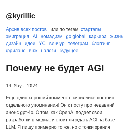
@kyrillic
Архив всех постов
или по тегам:
стартапы
эмиграция
AI
номадизм
go global
карьера
жизнь
дизайн
идеи
YC
венчур
телеграм
блоггинг
фриланс
внж
налоги
будущее
Почему не будет AGI
14 May, 2024
Еще один хороший коммент в кириллике достоин
отдельного упоминания! Он к посту про недавний
анонс gpt-4o. О том, как OpenAI подает свои
разработки в медиа, и стоит ли ждать AGI на базе
LLM. Я пишу примерно то же, но с точки зрения