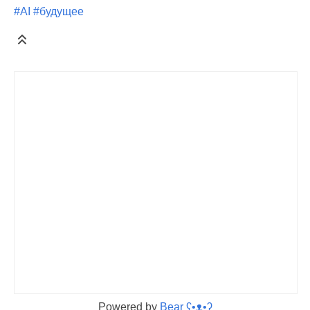
#AI
#будущее
Powered by
Bear
ʕ•ᴥ•ʔ