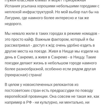
Нужен классный климат и море? Прибрежная
Испания усыпана хорошими небольшими городами с
неплохой инфраструктурой. Но мой выбор пал бы на
Лигурию, где намного более интересно и так же
недорого.
Мы немало жили в таких городах в режиме номадов -
это просто кайф. Важным фактором, который я бы
рассматривал - доступ к ж/д: очень удобно ездить в
другие места на поезде. Живя в Ницце мы ездили на
день в Санремо, а живя в Санремо - в Ниццу. Такие
поездки делают жизнь в небольшом городе намного
более разнообразной, особенно если рядом другая
(прекрасная) страна!
В целом у новоиспеченных релокантов из
постсоветских стран есть предрассудки по поводу
европейской провинции. Она совсем не такая же, как
например в РФ - ни культурно, ни ментально, ни