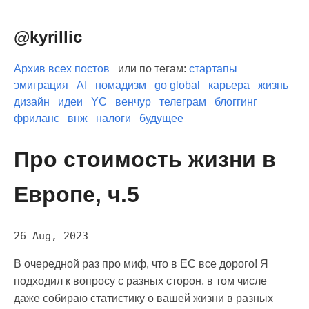
@kyrillic
Архив всех постов
или по тегам:
стартапы
эмиграция
AI
номадизм
go global
карьера
жизнь
дизайн
идеи
YC
венчур
телеграм
блоггинг
фриланс
внж
налоги
будущее
Про стоимость жизни в
Европе, ч.5
26 Aug, 2023
В очередной раз про миф, что в ЕС все дорого! Я
подходил к вопросу с разных сторон, в том числе
даже собираю статистику о вашей жизни в разных