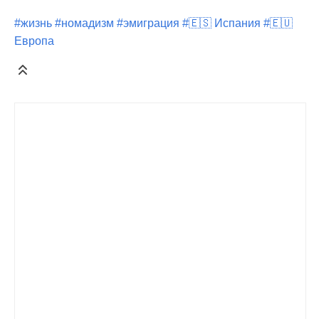
#жизнь
#номадизм
#эмиграция
#🇪🇸 Испания
#🇪🇺
Европа