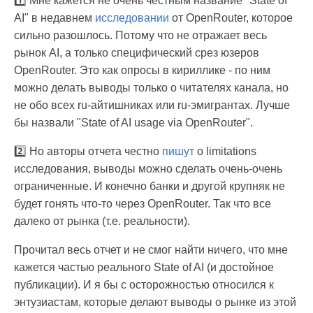
1️⃣ Мне кажется не очень честным название "State of
AI" в недавнем
исследовании
от OpenRouter, которое
сильно разошлось. Потому что не отражает весь
рынок AI, а только специфический срез юзеров
OpenRouter. Это как опросы в кириллике - по ним
можно делать выводы только о читателях канала, но
не обо всех ru-айтишниках или ru-эмигрантах. Лучше
бы назвали "State of AI usage via OpenRouter".
2️⃣ Но авторы отчета честно
пишут
о limitations
исследования, выводы можно сделать очень-очень
ограниченные. И конечно банки и другой крупняк не
будет гонять что-то через OpenRouter. Так что все
далеко от рынка (т.е. реальности).
Прочитал весь отчет и не смог найти ничего, что мне
кажется частью реального State of AI (и достойное
публикации). И я бы с осторожностью относился к
энтузиастам, которые делают выводы о рынке из этой