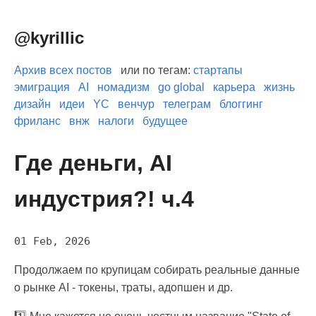
@kyrillic
Архив всех постов
или по тегам:
стартапы
эмиграция
AI
номадизм
go global
карьера
жизнь
дизайн
идеи
YC
венчур
телеграм
блоггинг
фриланс
внж
налоги
будущее
Где деньги, AI
индустрия?! ч.4
01 Feb, 2026
Продолжаем по крупицам собирать реальные данные
о рынке AI - токены, траты, адопшен и др.