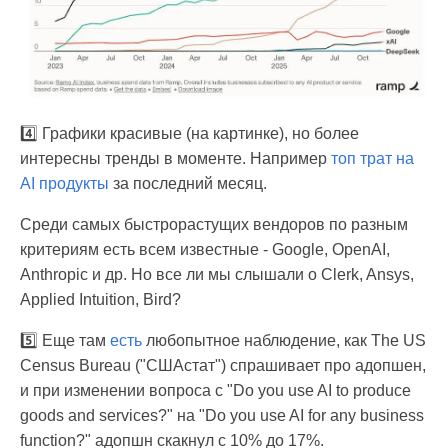
4️⃣ Графики красивые (на картинке), но более
интересны тренды в моменте. Например
топ трат на
AI продукты
за последний месяц.
Среди самых быстрорастущих вендоров по разным
критериям есть всем известные - Google, OpenAI,
Anthropic и др. Но все ли мы слышали о Clerk, Ansys,
Applied Intuition, Bird?
5️⃣ Еще там
есть
любопытное наблюдение, как The US
Census Bureau ("СШАстат") спрашивает про адопшен,
и при изменении вопроса с "Do you use AI to produce
goods and services?" на "Do you use AI for any business
function?" адопшн скакнул с 10% до 17%.