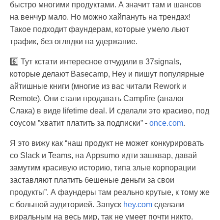
быстро многими продуктами. А значит там и шансов
на венчур мало. Но можно хайпануть на трендах!
Такое подходит фаундерам, которые умело льют
трафик, без оглядки на удержание.
6️⃣ Тут кстати интересное отчудили в 37signals,
которые делают Basecamp, Hey и пишут популярные
айтишные книги (многие из вас читали Rework и
Remote). Они стали продавать Campfire (аналог
Слака) в виде lifetime deal. И сделали это красиво, под
соусом ”хватит платить за подписки” -
once.com
.
Я это вижу как “наш продукт не может конкурировать
со Slack и Teams, на Appsumo идти зашквар, давай
замутим красивую историю, типа злые корпорации
заставляют платить бешеные деньги за свои
продукты”. А фаундеры там реально крутые, к тому же
с большой аудиторией. Запуск
hey.com
сделали
виральным на весь мир, так не умеет почти никто.