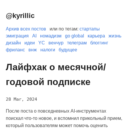
@kyrillic
Архив всех постов
или по тегам:
стартапы
эмиграция
AI
номадизм
go global
карьера
жизнь
дизайн
идеи
YC
венчур
телеграм
блоггинг
фриланс
внж
налоги
будущее
Лайфхак о месячной/
годовой подписке
28 Mar, 2024
После поста о повседневных AI-инструментах
поискал что-то новое, и вспомнил прикольный прием,
который пользователям может помочь оценить