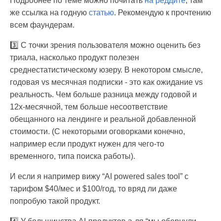
Подробнее по теме можно почитать
на реддите
, там
же ссылка на годную
статью
. Рекомендую к прочтению
всем фаундерам.
3️⃣ С точки зрения пользователя можно оценить без
триала, насколько продукт полезен
среднестатистическому юзеру. В некотором смысле,
годовая vs месячная подписки - это как ожидание vs
реальность. Чем больше разница между годовой и
12x-месячной, тем больше несоответствие
обещанного на лендинге и реальной добавленной
стоимости. (С некоторыми оговорками конечно,
например если продукт нужен для чего-то
временного, типа поиска работы).
И если я например вижу “AI powered sales tool” с
тарифом $40/мес и $100/год, то вряд ли даже
попробую такой продукт.