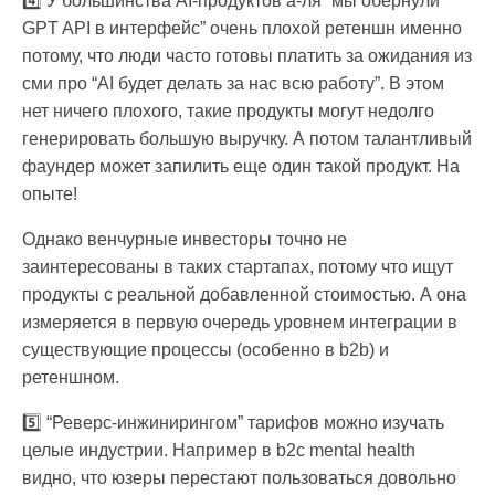
4️⃣ У большинства AI-продуктов а-ля “мы обернули
GPT API в интерфейс” очень плохой ретеншн именно
потому, что люди часто готовы платить за ожидания из
сми про “AI будет делать за нас всю работу”. В этом
нет ничего плохого, такие продукты могут недолго
генерировать большую выручку. А потом талантливый
фаундер может запилить еще один такой продукт. На
опыте!
Однако венчурные инвесторы точно не
заинтересованы в таких стартапах, потому что ищут
продукты с реальной добавленной стоимостью. А она
измеряется в первую очередь уровнем интеграции в
существующие процессы (особенно в b2b) и
ретеншном.
5️⃣ “Реверс-инжинирингом” тарифов можно изучать
целые индустрии. Например в b2c mental health
видно, что юзеры перестают пользоваться довольно