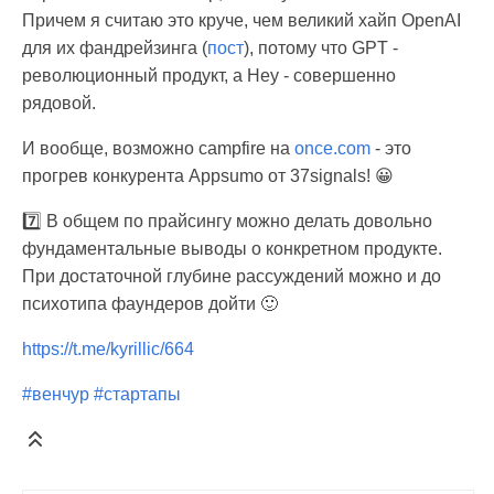
Причем я считаю это круче, чем великий хайп OpenAI
для их фандрейзинга (
пост
), потому что GPT -
революционный продукт, а Hey - совершенно
рядовой.
И вообще, возможно campfire на
once.com
- это
прогрев конкурента Appsumo от 37signals! 😀
7️⃣ В общем по прайсингу можно делать довольно
фундаментальные выводы о конкретном продукте.
При достаточной глубине рассуждений можно и до
психотипа фаундеров дойти 🙂
https://t.me/kyrillic/664
#венчур
#стартапы