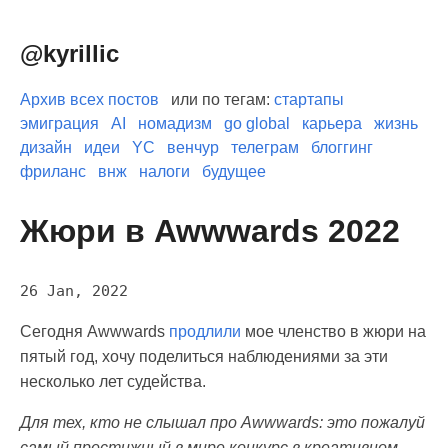
@kyrillic
Архив всех постов
или по тегам:
стартапы
эмиграция
AI
номадизм
go global
карьера
жизнь
дизайн
идеи
YC
венчур
телеграм
блоггинг
фриланс
внж
налоги
будущее
Жюри в Awwwards 2022
26 Jan, 2022
Сегодня Awwwards
продлили
мое членство в жюри на
пятый год, хочу поделиться наблюдениями за эти
несколько лет судейства.
Для тех, кто не слышал про Awwwards: это пожалуй
самый престижный в мире конкурс в креативном