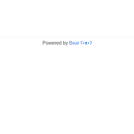
Powered by
Bear
ʕ•ᴥ•ʔ