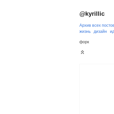
@kyrillic
Архив всех посто
жизнь
дизайн
и
форк