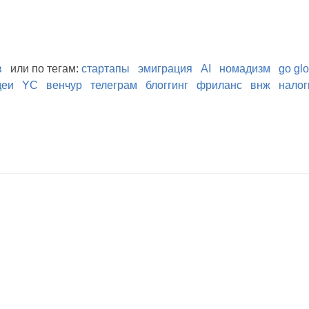
в
или по тегам:
стартапы
эмиграция
AI
номадизм
go glo
деи
YC
венчур
телеграм
блоггинг
фриланс
внж
налог