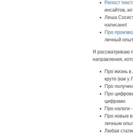
Репост текс
инсайтов, к
Леша Сосист
написано!
Про произво
личный опыт
Я рассматриваю п
направления, кот
Про жизнь в
круто (как у
Про получен
Про цифрови
цифрами.
Про налоги 
Про новые вн
личным опы
Любая статис