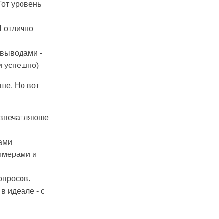
Тот уровень
И отлично
 выводами -
и успешно)
ше. Но вот
о впечатляюще
ками
имерами и
опросов.
в идеале - с