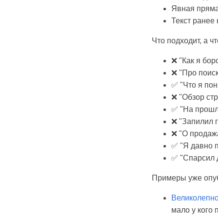
Явная пряма
Текст ранее
Что подходит, а чт
❌ "Как я бор
❌ "Про поис
✅ "Что я пон
❌ "Обзор ст
✅ "На прошл
❌ "Запилил 
❌ "О продаж
✅ "Я давно 
✅ "Спарсил д
Примеры уже опуб
Великолепно
мало у кого 