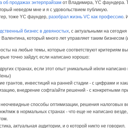
та об продажах энтерпрайзам
от Владимира, YC фаундера. 
оторый неведом мне и я с удовольствием публикую.
ер, тоже YC фаундер,
разобрал жизнь VC как профессию
. 
дственный бизнес в девяностых
, с актуальными на сегодня
 Валентина, который много лет управляет таким бизнесом (
осты на любые темы, которые соответствуют критериям вы
орые точно зайдут, если написано хорошо:
 других странах, если этот опыт уникальный и/или написан
 Лены)
ие грантов, инвестиций на ранней стадии - с цифрами и ха
зацию, внедрение софта/айти решений - с конкретными пр
- неочевидные способы оптимизации, решения налоговых в
ж/пмж в нормальных странах - что еще не написано везде, 
том.
тика, актуальная аудитории, и о которой никто не говорил.