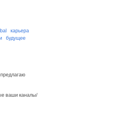
bal
карьера
и
будущее
- предлагаю
ые ваши каналы/