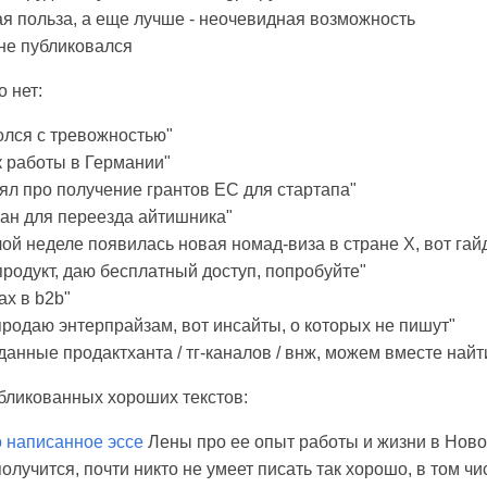
я польза, а еще лучше - неочевидная возможность
 не публиковался
о нет:
олся с тревожностью"
к работы в Германии"
ял про получение грантов ЕС для стартапа"
ран для переезда айтишника"
ой неделе появилась новая номад-виза в стране X, вот гай
продукт, даю бесплатный доступ, попробуйте"
ах в b2b"
продаю энтерпрайзам, вот инсайты, о которых не пишут"
анные продактханта / тг-каналов / внж, можем вместе найти
ликованных хороших текстов:
 написанное эссе
Лены про ее опыт работы и жизни в Ново
получится, почти никто не умеет писать так хорошо, в том чис