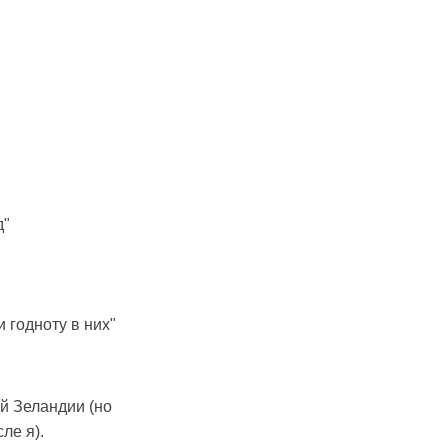
д"
 годноту в них"
й Зеландии (но
ле я).