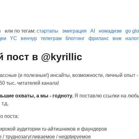
в
или по тегам:
стартапы
эмиграция
AI
номадизм
go glo
деи
YC
венчур
телеграм
блоггинг
фриланс
внж
налог
 пост в @kyrillic
лассные (и полезные!) инсайты, возможности, личный опыт 
50 тыс. читателей канала!
ьшие охваты, а мы - годноту.
Я поставлю ссылки на люб
т.д.
о поста:
ирокой аудитории ru-айтишников и фаундеров
 / труднозагугливаемое / неgptируемое