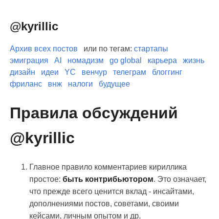
@kyrillic
Архив всех постов
или по тегам:
стартапы
эмиграция
AI
номадизм
go global
карьера
жизнь
дизайн
идеи
YC
венчур
телеграм
блоггинг
фриланс
внж
налоги
будущее
Правила обсуждений
@kyrillic
Главное правило комментариев кириллика
простое:
быть контрибьютором
. Это означает,
что прежде всего ценится вклад - инсайтами,
дополнениями постов, советами, своими
кейсами, личным опытом и др.